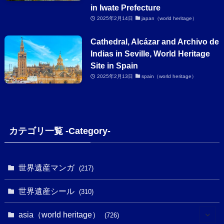
in Iwate Prefecture
2025年2月14日
japan（world heritage）
Cathedral, Alcázar and Archivo de
Indias in Seville, World Heritage
Site in Spain
2025年2月13日
spain（world heritage）
カテゴリ一覧 -Category-
世界遺産マンガ
(217)
世界遺産シール
(310)
asia（world heritage）
(726)