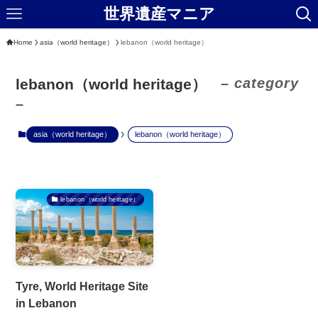
世界遺産マニア
Home
asia（world heritage）
lebanon（world heritage）
– category
lebanon（world heritage）
–
asia（world heritage）
lebanon（world heritage）
lebanon（world heritage）
Tyre, World Heritage Site
in Lebanon