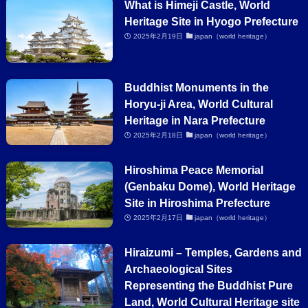
What is Himeji Castle, World
Heritage Site in Hyogo Prefecture
2025年2月19日
japan（world heritage）
Buddhist Monuments in the
Horyu-ji Area, World Cultural
Heritage in Nara Prefecture
2025年2月18日
japan（world heritage）
Hiroshima Peace Memorial
(Genbaku Dome), World Heritage
Site in Hiroshima Prefecture
2025年2月17日
japan（world heritage）
Hiraizumi – Temples, Gardens and
Archaeological Sites
Representing the Buddhist Pure
Land, World Cultural Heritage site