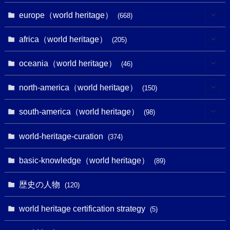
(6)
europe（world heritage）
(668)
(3)
(4)
africa（world heritage）
(205)
(2)
(3)
(8)
oceania（world heritage）
(46)
(7)
(6)
(1)
(1)
north-america（world heritage）
(150)
(10)
(4)
(1)
(25)
(31)
south-america（world heritage）
(98)
(10)
(1)
(3)
(1)
(1)
(14)
world-heritage-curation
(374)
(32)
(43)
(32)
(1)
(1)
(4)
basic-knowledge（world heritage）
(89)
(49)
(109)
(13)
(6)
(1)
(6)
歴史の人物
(120)
(14)
(9)
(2)
(1)
(27)
(1)
world heritage certification strategy
(5)
(11)
(4)
(2)
(1)
(10)
(9)