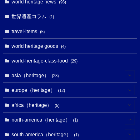
world heritage news
(5)
(96)
(20)
(2)
(4)
(5)
(3)
(6)
世界遺産コラム
(13)
(1)
(1)
(1)
(5)
(8)
(8)
(3)
travel-items
(3)
(5)
(3)
(2)
(1)
(1)
(3)
(2)
world heritage goods
(1)
(4)
(1)
(27)
(14)
(24)
(1)
(1)
world-heritage-class-food
(1)
(29)
(5)
(18)
(13)
(1)
(1)
asia（heritage）
(19)
(28)
(3)
(2)
(9)
(2)
(8)
(1)
europe（heritage）
(12)
(4)
(5)
(5)
(3)
(1)
(2)
africa（heritage）
(5)
(9)
(16)
(2)
(1)
(1)
(1)
(1)
north-america（heritage）
(1)
(7)
(16)
(6)
(7)
(1)
(1)
(3)
(1)
south-america（heritage）
(1)
(1)
(62)
(2)