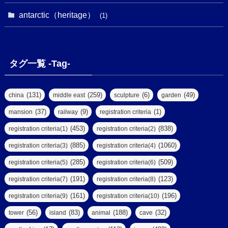
(2)
(1)
(1)
(1)
(1)
(1)
antarctic（heritage）
(8)
(1)
(10)
(1)
(1)
(18)
(2)
(13)
(6)
(7)
(2)
(1)
(1)
(4)
(6)
タグ一覧 -Tag-
(4)
(2)
(1)
(2)
(77)
(22)
(3)
(47)
(2)
(2)
(131)
(259)
(6)
(49)
china
middle east
sculpture
garden
(5)
(14)
(8)
(37)
(9)
(1)
mansion
railway
registration criteria
(1)
(39)
(61)
(4)
(453)
(838)
registration criteria(1)
registration criteria(2)
(290)
(885)
(1060)
registration criteria(3)
registration criteria(4)
(9)
(8)
(285)
(509)
registration criteria(5)
registration criteria(6)
(7)
(2)
(2)
(191)
(123)
registration criteria(7)
registration criteria(8)
(6)
(17)
(2)
(161)
(196)
registration criteria(9)
registration criteria(10)
(3)
(8)
(56)
(83)
(188)
(32)
tower
island
animal
cave
(10)