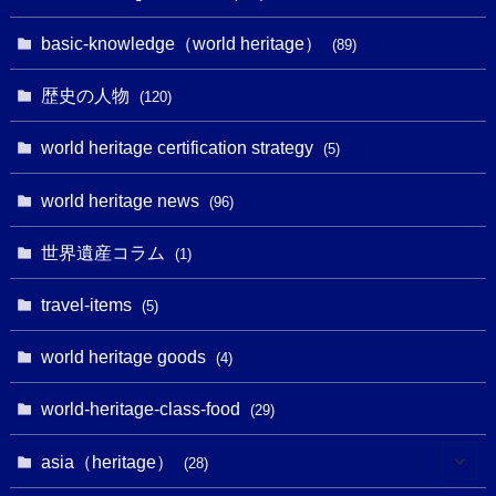
(32)
(43)
(32)
(1)
(1)
(4)
basic-knowledge（world heritage）
(89)
(49)
(109)
(13)
(6)
(1)
(6)
歴史の人物
(120)
(14)
(9)
(2)
(1)
(27)
(1)
world heritage certification strategy
(5)
(11)
(4)
(2)
(1)
(10)
(9)
world heritage news
(5)
(96)
(20)
(2)
(4)
(5)
(3)
(6)
世界遺産コラム
(13)
(1)
(1)
(1)
(5)
(8)
(8)
(3)
travel-items
(3)
(5)
(3)
(2)
(1)
(1)
(3)
(2)
world heritage goods
(1)
(4)
(1)
(27)
(14)
(24)
(1)
(1)
world-heritage-class-food
(1)
(29)
(5)
(18)
(13)
(1)
(1)
asia（heritage）
(19)
(28)
(3)
(2)
(9)