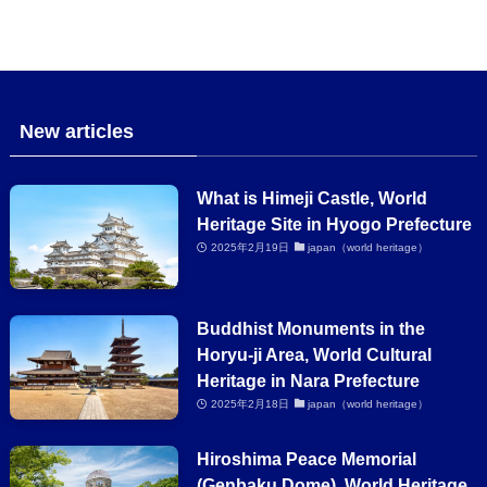
New articles
What is Himeji Castle, World
Heritage Site in Hyogo Prefecture
2025年2月19日
japan（world heritage）
Buddhist Monuments in the
Horyu-ji Area, World Cultural
Heritage in Nara Prefecture
2025年2月18日
japan（world heritage）
Hiroshima Peace Memorial
(Genbaku Dome), World Heritage