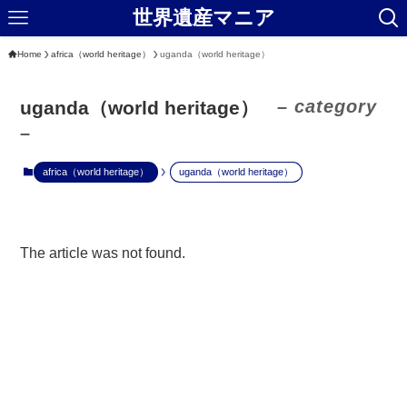
世界遺産マニア
Home
africa（world heritage）
uganda（world heritage）
– category
uganda（world heritage）
–
africa（world heritage）
uganda（world heritage）
The article was not found.