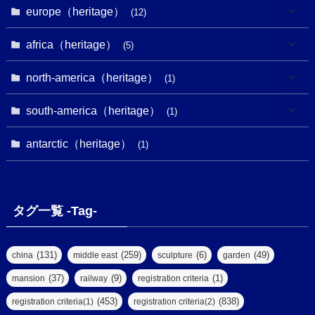
(2)
(8)
(1)
europe（heritage）
(12)
(4)
(5)
(5)
(3)
(1)
(2)
africa（heritage）
(5)
(9)
(16)
(2)
(1)
(1)
(1)
(1)
north-america（heritage）
(1)
(7)
(16)
(6)
(7)
(1)
(1)
(3)
(1)
south-america（heritage）
(1)
(1)
(62)
(2)
(2)
(1)
(1)
(1)
(1)
(1)
antarctic（heritage）
(8)
(1)
(10)
(1)
(1)
(18)
(2)
(13)
(6)
(7)
(2)
(1)
(1)
(4)
(6)
タグ一覧 -Tag-
(4)
(2)
(1)
(2)
(77)
(22)
(3)
(47)
(2)
(2)
(131)
(259)
(6)
(49)
china
middle east
sculpture
garden
(5)
(14)
(8)
(37)
(9)
(1)
mansion
railway
registration criteria
(1)
(39)
(61)
(4)
(453)
(838)
registration criteria(1)
registration criteria(2)