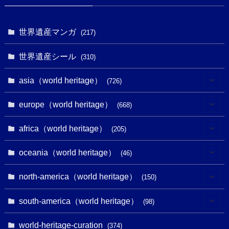
世界遺産マンガ
(217)
世界遺産シール
(310)
asia（world heritage）
(726)
(6)
europe（world heritage）
(668)
(3)
(4)
africa（world heritage）
(205)
(2)
(3)
(8)
oceania（world heritage）
(46)
(7)
(6)
(1)
(1)
north-america（world heritage）
(150)
(10)
(4)
(1)
(25)
(31)
south-america（world heritage）
(98)
(10)
(1)
(3)
(1)
(1)
(14)
world-heritage-curation
(374)