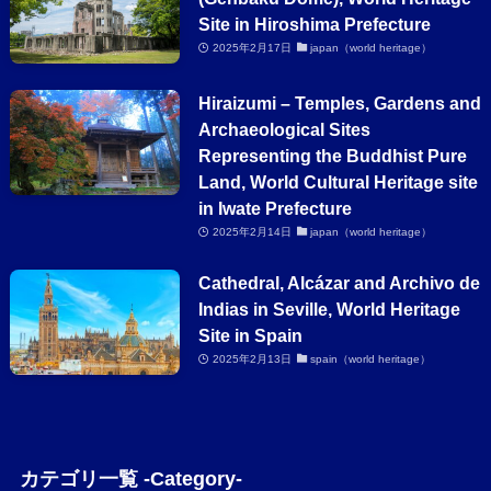
Site in Hiroshima Prefecture
2025年2月17日
japan（world heritage）
Hiraizumi – Temples, Gardens and
Archaeological Sites
Representing the Buddhist Pure
Land, World Cultural Heritage site
in Iwate Prefecture
2025年2月14日
japan（world heritage）
Cathedral, Alcázar and Archivo de
Indias in Seville, World Heritage
Site in Spain
2025年2月13日
spain（world heritage）
カテゴリ一覧 -Category-