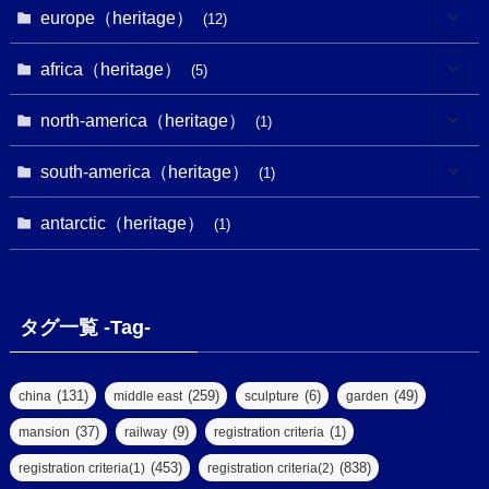
(2)
(8)
(1)
europe（heritage）
(12)
(4)
(5)
(5)
(3)
(1)
(2)
africa（heritage）
(5)
(9)
(16)
(2)
(1)
(1)
(1)
(1)
north-america（heritage）
(1)
(7)
(16)
(6)
(7)
(1)
(1)
(3)
(1)
south-america（heritage）
(1)
(1)
(62)
(2)
(2)
(1)
(1)
(1)
(1)
(1)
antarctic（heritage）
(8)
(1)
(10)
(1)
(1)
(18)
(2)
(13)
(6)
(7)
(2)
(1)
(1)
(4)
(6)
タグ一覧 -Tag-
(4)
(2)
(1)
(2)
(77)
(22)
(3)
(47)
(2)
(2)
(131)
(259)
(6)
(49)
china
middle east
sculpture
garden
(5)
(14)
(8)
(37)
(9)
(1)
mansion
railway
registration criteria
(1)
(39)
(61)
(4)
(453)
(838)
registration criteria(1)
registration criteria(2)