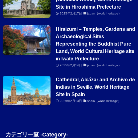
Site in Hiroshima Prefecture
2025年2月17日
japan（world heritage）
Hiraizumi – Temples, Gardens and
Archaeological Sites
Representing the Buddhist Pure
Land, World Cultural Heritage site
in Iwate Prefecture
2025年2月14日
japan（world heritage）
Cathedral, Alcázar and Archivo de
Indias in Seville, World Heritage
Site in Spain
2025年2月13日
spain（world heritage）
カテゴリ一覧 -Category-