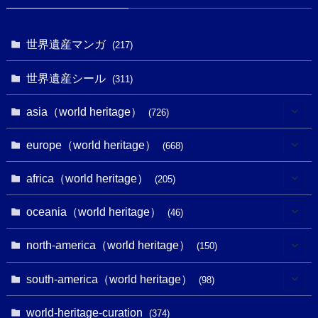
世界遺産マンガ
(217)
世界遺産シール
(311)
asia（world heritage）
(726)
(6)
europe（world heritage）
(668)
(3)
(4)
africa（world heritage）
(205)
(2)
(3)
(8)
oceania（world heritage）
(46)
(7)
(6)
(1)
(1)
north-america（world heritage）
(150)
(10)
(4)
(1)
(25)
(31)
south-america（world heritage）
(98)
(10)
(1)
(3)
(1)
(1)
(14)
world-heritage-curation
(374)