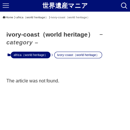
世界遺産マニア
Home
africa（world heritage）
ivory-coast（world heritage）
–
ivory-coast（world heritage）
category –
africa（world heritage）
ivory-coast（world heritage）
The article was not found.