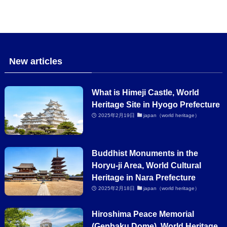
New articles
What is Himeji Castle, World
Heritage Site in Hyogo Prefecture
2025年2月19日
japan（world heritage）
Buddhist Monuments in the
Horyu-ji Area, World Cultural
Heritage in Nara Prefecture
2025年2月18日
japan（world heritage）
Hiroshima Peace Memorial
(Genbaku Dome), World Heritage