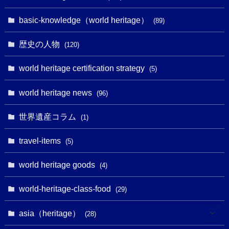
(32)
(43)
(32)
(1)
(1)
(4)
basic-knowledge（world heritage）
(89)
(49)
(109)
(13)
(6)
(1)
(6)
歴史の人物
(120)
(14)
(9)
(2)
(1)
(27)
(1)
world heritage certification strategy
(5)
(11)
(4)
(2)
(1)
(10)
(9)
world heritage news
(5)
(96)
(20)
(2)
(4)
(5)
(3)
(6)
世界遺産コラム
(13)
(1)
(1)
(1)
(5)
(8)
(8)
(3)
travel-items
(3)
(5)
(3)
(2)
(1)
(1)
(3)
(2)
world heritage goods
(1)
(4)
(1)
(27)
(14)
(24)
(1)
(1)
world-heritage-class-food
(1)
(29)
(5)
(18)
(13)
(1)
(1)
asia（heritage）
(19)
(28)
(3)
(2)
(9)