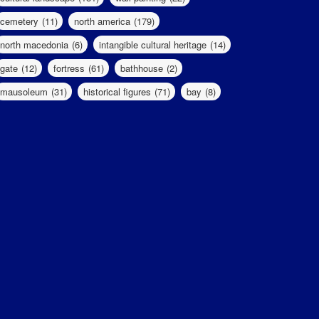
cemetery
(11)
north america
(179)
north macedonia
(6)
intangible cultural heritage
(14)
gate
(12)
fortress
(61)
bathhouse
(2)
mausoleum
(31)
historical figures
(71)
bay
(8)