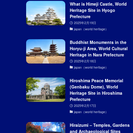
What is Himeji Castle, World
Heritage Site in Hyogo
Prefecture
2025年2月19日
japan（world heritage）
Buddhist Monuments in the
Horyu-ji Area, World Cultural
Heritage in Nara Prefecture
2025年2月18日
japan（world heritage）
Hiroshima Peace Memorial
(Genbaku Dome), World
Heritage Site in Hiroshima
Prefecture
2025年2月17日
japan（world heritage）
Hiraizumi – Temples, Gardens
and Archaeological Sites