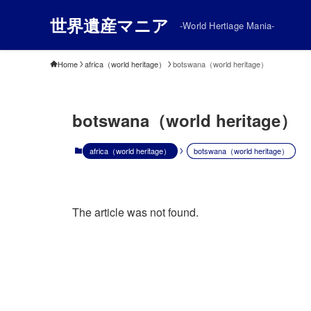
世界遺産マニア
-World Hertiage Mania-
Home
africa（world heritage）
botswana（world heritage）
botswana（world heritage）
africa（world heritage）
botswana（world heritage）
The article was not found.