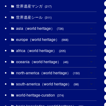
世界遺産マンガ
(217)
世界遺産シール
(311)
asia（world heritage）
(726)
europe（world heritage）
(6)
(668)
(3)
africa（world heritage）
(4)
(205)
(2)
(3)
oceania（world heritage）
(8)
(46)
(7)
(6)
(1)
north-america（world heritage）
(1)
(150)
(10)
(4)
(1)
(25)
south-america（world heritage）
(31)
(98)
(10)
(1)
(3)
(1)
(1)
world-heritage-curation
(14)
(374)
(32)
(43)
(32)
(1)
(1)
(4)