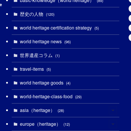
basic-knowledge（world heritage）
(89)
e
(49)
(109)
(13)
(6)
(1)
(6)
歴史の人物
(120)
(14)
(9)
(2)
(1)
(27)
(1)
world heritage certification strategy
(5)
(11)
(4)
(2)
(1)
(10)
(9)
world heritage news
(96)
(5)
(20)
(2)
(4)
(5)
(3)
(6)
世界遺産コラム
(1)
(13)
(1)
(1)
(5)
(8)
(8)
(3)
travel-items
(5)
(3)
(3)
(2)
(1)
(1)
(3)
(2)
world heritage goods
(4)
(1)
(1)
(27)
(14)
(24)
(1)
(1)
world-heritage-class-food
(29)
(1)
(5)
(18)
(13)
(1)
(1)
asia（heritage）
(28)
(19)
(3)
(2)
(9)
(2)
(8)
europe（heritage）
(1)
(12)
(4)
(5)