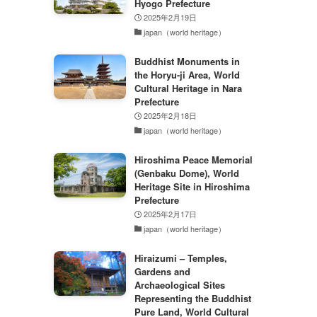
Hyogo Prefecture
2025年2月19日
japan（world heritage）
Buddhist Monuments in
the Horyu-ji Area, World
Cultural Heritage in Nara
Prefecture
2025年2月18日
japan（world heritage）
Hiroshima Peace Memorial
(Genbaku Dome), World
Heritage Site in Hiroshima
Prefecture
2025年2月17日
japan（world heritage）
Hiraizumi – Temples,
Gardens and
Archaeological Sites
Representing the Buddhist
Pure Land, World Cultural