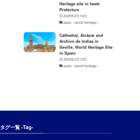
Heritage site in Iwate
Prefecture
2025年2月14日
japan（world heritage）
Cathedral, Alcázar and
Archivo de Indias in
Seville, World Heritage Site
in Spain
2025年2月13日
spain（world heritage）
タグ一覧 -Tag-