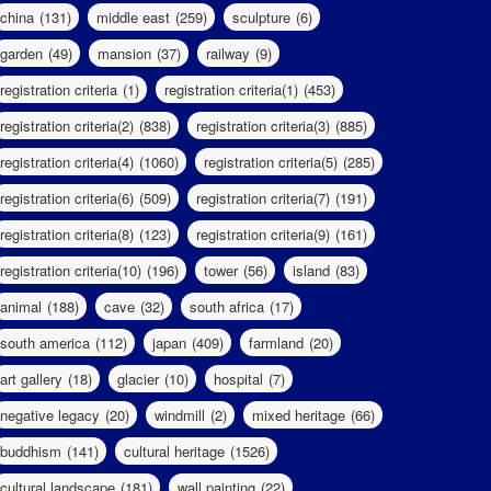
china
(131)
middle east
(259)
sculpture
(6)
garden
(49)
mansion
(37)
railway
(9)
registration criteria
(1)
registration criteria(1)
(453)
registration criteria(2)
(838)
registration criteria(3)
(885)
registration criteria(4)
(1060)
registration criteria(5)
(285)
registration criteria(6)
(509)
registration criteria(7)
(191)
registration criteria(8)
(123)
registration criteria(9)
(161)
registration criteria(10)
(196)
tower
(56)
island
(83)
animal
(188)
cave
(32)
south africa
(17)
south america
(112)
japan
(409)
farmland
(20)
art gallery
(18)
glacier
(10)
hospital
(7)
negative legacy
(20)
windmill
(2)
mixed heritage
(66)
buddhism
(141)
cultural heritage
(1526)
cultural landscape
(181)
wall painting
(22)