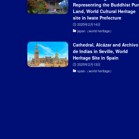
Representing the Buddhist Pur
Land, World Cultural Heritage
site in Iwate Prefecture
2025年2月14日
japan（world heritage）
Cathedral, Alcázar and Archivo
de Indias in Seville, World
Heritage Site in Spain
2025年2月13日
spain（world heritage）