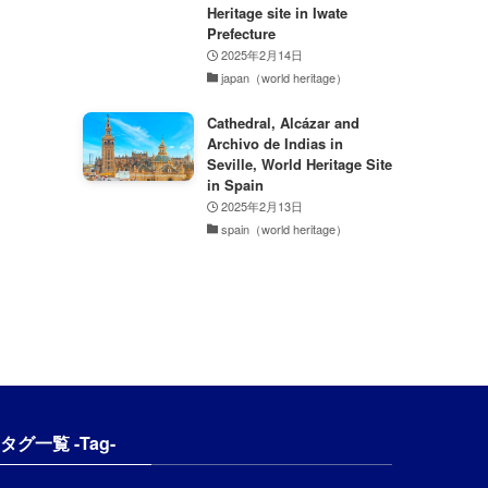
Heritage site in Iwate
Prefecture
2025年2月14日
japan（world heritage）
Cathedral, Alcázar and
Archivo de Indias in
Seville, World Heritage Site
in Spain
2025年2月13日
spain（world heritage）
タグ一覧 -Tag-