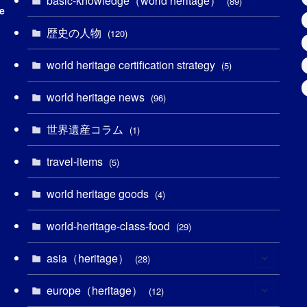
basic-knowledge（world heritage）
(89)
e
(49)
(109)
(13)
(6)
(1)
(6)
歴史の人物
(120)
(14)
(9)
(2)
(1)
(27)
(1)
world heritage certification strategy
(5)
(11)
(4)
(2)
(1)
(10)
(9)
world heritage news
(96)
(5)
(20)
(2)
(4)
(5)
(3)
(6)
世界遺産コラム
(1)
(13)
(1)
(1)
(5)
(8)
(8)
(3)
travel-items
(5)
(3)
(3)
(2)
(1)
(1)
(3)
(2)
world heritage goods
(4)
(1)
(1)
(27)
(14)
(24)
(1)
(1)
world-heritage-class-food
(29)
(1)
(5)
(18)
(13)
(1)
(1)
asia（heritage）
(28)
(19)
(3)
(2)
(9)
(2)
(8)
europe（heritage）
(1)
(12)
(4)
(5)