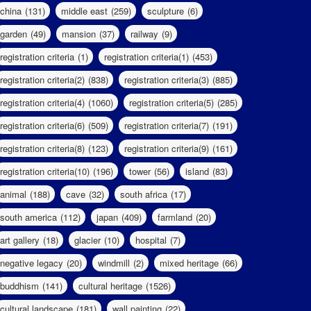
china
(131)
middle east
(259)
sculpture
(6)
garden
(49)
mansion
(37)
railway
(9)
registration criteria
(1)
registration criteria(1)
(453)
registration criteria(2)
(838)
registration criteria(3)
(885)
registration criteria(4)
(1060)
registration criteria(5)
(285)
registration criteria(6)
(509)
registration criteria(7)
(191)
registration criteria(8)
(123)
registration criteria(9)
(161)
registration criteria(10)
(196)
tower
(56)
island
(83)
animal
(188)
cave
(32)
south africa
(17)
south america
(112)
japan
(409)
farmland
(20)
art gallery
(18)
glacier
(10)
hospital
(7)
negative legacy
(20)
windmill
(2)
mixed heritage
(66)
buddhism
(141)
cultural heritage
(1526)
cultural landscape
(181)
wall painting
(22)