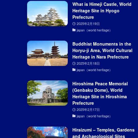
What is Himeji Castle, World
Heritage Site in Hyogo
Prefecture
2025年2月19日
japan（world heritage）
Buddhist Monuments in the
Horyu-ji Area, World Cultural
Heritage in Nara Prefecture
2025年2月18日
japan（world heritage）
Hiroshima Peace Memorial
(Genbaku Dome), World
Heritage Site in Hiroshima
Prefecture
2025年2月17日
japan（world heritage）
Hiraizumi – Temples, Gardens
and Archaeological Sites