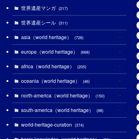
世界遺産マンガ
(217)
世界遺産シール
(311)
asia（world heritage）
(726)
europe（world heritage）
(6)
(668)
(3)
africa（world heritage）
(4)
(205)
(2)
(3)
oceania（world heritage）
(8)
(46)
(7)
(6)
(1)
north-america（world heritage）
(1)
(150)
(10)
(4)
(1)
(25)
south-america（world heritage）
(31)
(98)
(10)
(1)
(3)
(1)
(1)
world-heritage-curation
(14)
(374)
(32)
(43)
(32)
(1)
(1)
(4)