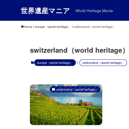
世界遺産マニア
-World Hertiage Mania-
Home
europe（world heritage）
switzerland（world heritage）
switzerland（world heritage）
europe（world heritage）
switzerland（world heritage）
switzerland（world heritage）