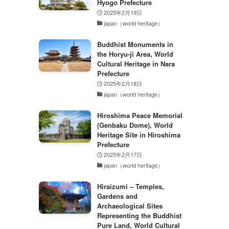
Hyogo Prefecture
2025年2月19日
japan（world heritage）
Buddhist Monuments in
the Horyu-ji Area, World
Cultural Heritage in Nara
Prefecture
2025年2月18日
japan（world heritage）
Hiroshima Peace Memorial
(Genbaku Dome), World
Heritage Site in Hiroshima
Prefecture
2025年2月17日
japan（world heritage）
Hiraizumi – Temples,
Gardens and
Archaeological Sites
Representing the Buddhist
Pure Land, World Cultural