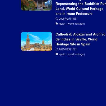
Representing the Buddhist Pur
Land, World Cultural Heritage
site in Iwate Prefecture
2025年2月14日
japan（world heritage）
Cathedral, Alcázar and Archivo
de Indias in Seville, World
Heritage Site in Spain
2025年2月13日
spain（world heritage）