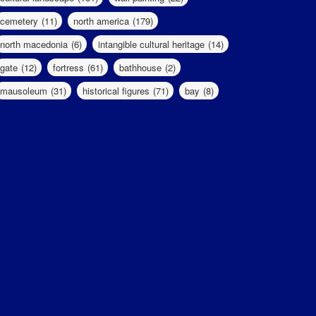
cemetery
(11)
north america
(179)
north macedonia
(6)
intangible cultural heritage
(14)
gate
(12)
fortress
(61)
bathhouse
(2)
mausoleum
(31)
historical figures
(71)
bay
(8)