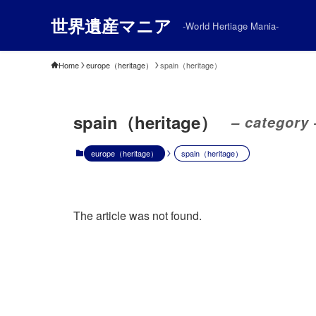
世界遺産マニア
-World Hertiage Mania-
Home
europe（heritage）
spain（heritage）
spain（heritage）
– category 
europe（heritage）
spain（heritage）
The article was not found.