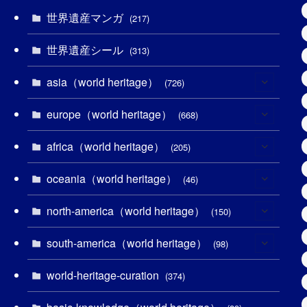
世界遺産マンガ
(217)
世界遺産シール
(313)
asia（world heritage）
(726)
europe（world heritage）
(6)
(668)
(3)
africa（world heritage）
(4)
(205)
(2)
(3)
oceania（world heritage）
(8)
(46)
(7)
(6)
(1)
north-america（world heritage）
(1)
(150)
(10)
(4)
(1)
(25)
south-america（world heritage）
(31)
(98)
(10)
(1)
(3)
(1)
(1)
world-heritage-curation
(14)
(374)
(32)
(43)
(32)
(1)
(1)
(4)