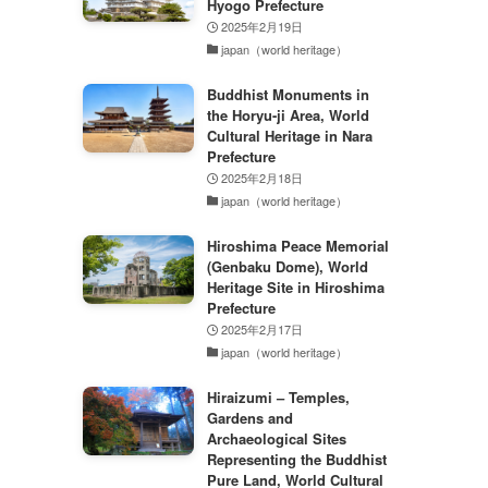
Hyogo Prefecture
2025年2月19日
japan（world heritage）
Buddhist Monuments in
the Horyu-ji Area, World
Cultural Heritage in Nara
Prefecture
2025年2月18日
japan（world heritage）
Hiroshima Peace Memorial
(Genbaku Dome), World
Heritage Site in Hiroshima
Prefecture
2025年2月17日
japan（world heritage）
Hiraizumi – Temples,
Gardens and
Archaeological Sites
Representing the Buddhist
Pure Land, World Cultural