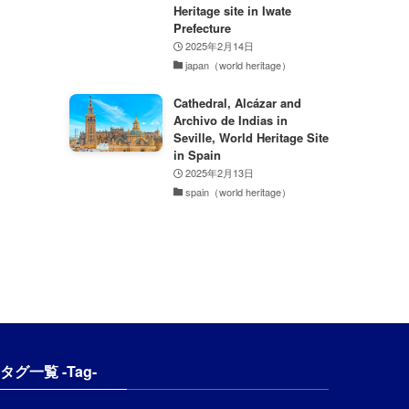
Heritage site in Iwate
Prefecture
2025年2月14日
japan（world heritage）
Cathedral, Alcázar and
Archivo de Indias in
Seville, World Heritage Site
in Spain
2025年2月13日
spain（world heritage）
タグ一覧 -Tag-