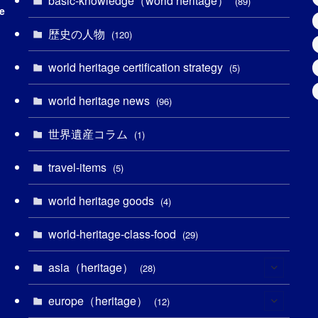
basic-knowledge（world heritage）
(89)
e
(49)
(109)
(13)
(6)
(1)
(6)
歴史の人物
(120)
(14)
(9)
(2)
(1)
(27)
(1)
world heritage certification strategy
(5)
(11)
(4)
(2)
(1)
(10)
(9)
world heritage news
(96)
(5)
(20)
(2)
(4)
(5)
(3)
(6)
世界遺産コラム
(1)
(13)
(1)
(1)
(5)
(8)
(8)
(3)
travel-items
(5)
(3)
(3)
(2)
(1)
(1)
(3)
(2)
world heritage goods
(4)
(1)
(1)
(27)
(14)
(24)
(1)
(1)
world-heritage-class-food
(29)
(1)
(5)
(18)
(13)
(1)
(1)
asia（heritage）
(28)
(19)
(3)
(2)
(9)
(2)
(8)
europe（heritage）
(1)
(12)
(4)
(5)