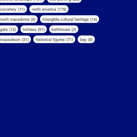
cemetery
(11)
north america
(179)
north macedonia
(6)
intangible cultural heritage
(14)
gate
(12)
fortress
(61)
bathhouse
(2)
mausoleum
(31)
historical figures
(71)
bay
(8)