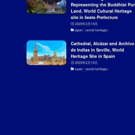
Representing the Buddhist Pur
Land, World Cultural Heritage
site in Iwate Prefecture
2025年2月14日
japan（world heritage）
Cathedral, Alcázar and Archivo
de Indias in Seville, World
Heritage Site in Spain
2025年2月13日
spain（world heritage）