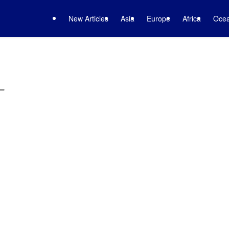
New Articles
Asia
Europe
Africa
Ocea
–