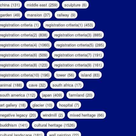
china
(131)
middle east
(259)
sculpture
(6)
garden
(49)
mansion
(37)
railway
(9)
registration criteria
(1)
registration criteria(1)
(453)
registration criteria(2)
(838)
registration criteria(3)
(885)
registration criteria(4)
(1060)
registration criteria(5)
(285)
registration criteria(6)
(509)
registration criteria(7)
(191)
registration criteria(8)
(123)
registration criteria(9)
(161)
registration criteria(10)
(196)
tower
(56)
island
(83)
animal
(188)
cave
(32)
south africa
(17)
south america
(112)
japan
(409)
farmland
(20)
art gallery
(18)
glacier
(10)
hospital
(7)
negative legacy
(20)
windmill
(2)
mixed heritage
(66)
buddhism
(141)
cultural heritage
(1526)
cultural landscape
(181)
wall painting
(22)