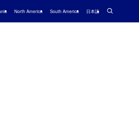
nia
North America
South America
日本語