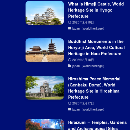
What is Himeji Castle, World
Heritage Site in Hyogo
Prefecture
2025年2月19日
japan（world heritage）
Buddhist Monuments in the
Horyu-ji Area, World Cultural
Heritage in Nara Prefecture
2025年2月18日
japan（world heritage）
Hiroshima Peace Memorial
(Genbaku Dome), World
Heritage Site in Hiroshima
Prefecture
2025年2月17日
japan（world heritage）
Hiraizumi – Temples, Gardens
and Archaeological Sites