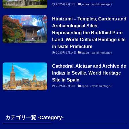
2025年2月17日
japan（world heritage）
Hiraizumi – Temples, Gardens and
Archaeological Sites
Representing the Buddhist Pure
Land, World Cultural Heritage site
in Iwate Prefecture
2025年2月14日
japan（world heritage）
Cathedral, Alcázar and Archivo de
Indias in Seville, World Heritage
Site in Spain
2025年2月13日
spain（world heritage）
カテゴリ一覧 -Category-