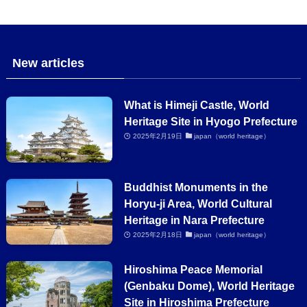
New articles
What is Himeji Castle, World
Heritage Site in Hyogo Prefecture
2025年2月19日
japan（world heritage）
Buddhist Monuments in the
Horyu-ji Area, World Cultural
Heritage in Nara Prefecture
2025年2月18日
japan（world heritage）
Hiroshima Peace Memorial
(Genbaku Dome), World Heritage
Site in Hiroshima Prefecture