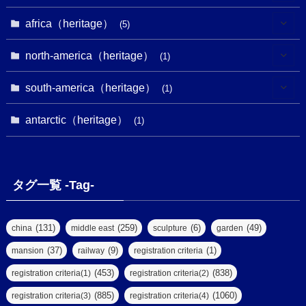
(4)
(5)
(5)
(3)
(1)
(2)
africa（heritage）
(5)
(9)
(16)
(2)
(1)
(1)
(1)
(1)
north-america（heritage）
(1)
(7)
(16)
(6)
(7)
(1)
(1)
(3)
(1)
south-america（heritage）
(1)
(1)
(62)
(2)
(2)
(1)
(1)
(1)
(1)
(1)
antarctic（heritage）
(8)
(1)
(10)
(1)
(1)
(18)
(2)
(13)
(6)
(7)
(2)
(1)
(1)
(4)
(6)
タグ一覧 -Tag-
(4)
(2)
(1)
(2)
(77)
(22)
(3)
(47)
(2)
(2)
(131)
(259)
(6)
(49)
china
middle east
sculpture
garden
(5)
(14)
(8)
(37)
(9)
(1)
mansion
railway
registration criteria
(1)
(39)
(61)
(4)
(453)
(838)
registration criteria(1)
registration criteria(2)
(290)
(885)
(1060)
registration criteria(3)
registration criteria(4)
(9)
(8)