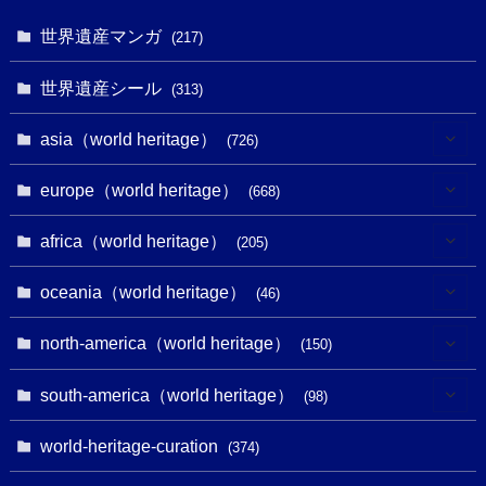
世界遺産マンガ
(217)
世界遺産シール
(313)
asia（world heritage）
(726)
(6)
europe（world heritage）
(668)
(3)
(4)
africa（world heritage）
(205)
(2)
(3)
(8)
oceania（world heritage）
(46)
(7)
(6)
(1)
(1)
north-america（world heritage）
(150)
(10)
(4)
(1)
(25)
(31)
south-america（world heritage）
(98)
(10)
(1)
(3)
(1)
(1)
(14)
world-heritage-curation
(374)
(32)
(43)
(32)
(1)
(1)