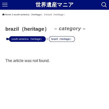
世界遺産マニア
Home
south-america（heritage）
brazil（heritage）
– category –
brazil（heritage）
south-america（heritage）
brazil（heritage）
The article was not found.