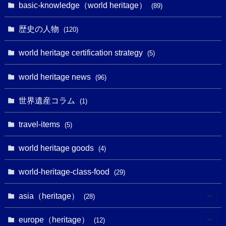
(4)
basic-knowledge（world heritage）
(89)
(49)
(109)
(13)
(6)
(1)
(6)
歴史の人物
(120)
(14)
(9)
(2)
(1)
(27)
(1)
world heritage certification strategy
(5)
(11)
(4)
(2)
(1)
(10)
(9)
world heritage news
(5)
(96)
(20)
(2)
(4)
(5)
(3)
(6)
世界遺産コラム
(13)
(1)
(1)
(1)
(5)
(8)
(8)
(3)
travel-items
(3)
(5)
(3)
(2)
(1)
(1)
(3)
(2)
world heritage goods
(1)
(4)
(1)
(27)
(14)
(24)
(1)
(1)
world-heritage-class-food
(1)
(29)
(5)
(18)
(13)
(1)
(1)
asia（heritage）
(19)
(28)
(3)
(2)
(9)
(2)
(8)
(1)
europe（heritage）
(12)