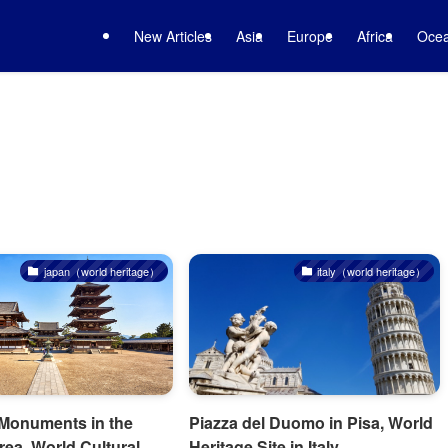
New Articles
Asia
Europe
Africa
Ocea
japan（world heritage）
italy（world heritage）
Monuments in the
Piazza del Duomo in Pisa, World
rea, World Cultural
Heritage Site in Italy