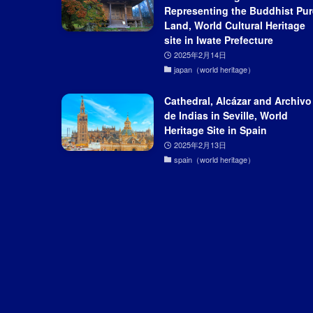
Representing the Buddhist Pur
Land, World Cultural Heritage
site in Iwate Prefecture
2025年2月14日
japan（world heritage）
Cathedral, Alcázar and Archivo
de Indias in Seville, World
Heritage Site in Spain
2025年2月13日
spain（world heritage）