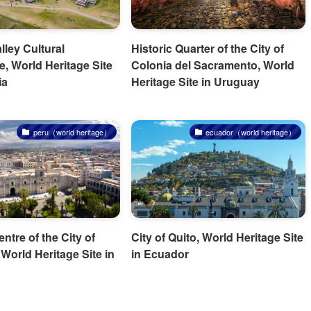
ley Cultural
Historic Quarter of the City of
, World Heritage Site
Colonia del Sacramento, World
ia
Heritage Site in Uruguay
peru（world heritage）
ecuador（world heritage）
entre of the City of
City of Quito, World Heritage Site
World Heritage Site in
in Ecuador