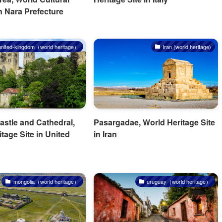
n Nara Prefecture
united-kingdom（world heritage）
Iran (world heritage)
stle and Cathedral,
Pasargadae, World Heritage Site
tage Site in United
in Iran
mongolia（world heritage）
uruguay（world heritage）