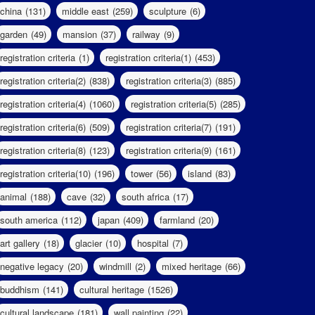
china
(131)
middle east
(259)
sculpture
(6)
garden
(49)
mansion
(37)
railway
(9)
registration criteria
(1)
registration criteria(1)
(453)
registration criteria(2)
(838)
registration criteria(3)
(885)
registration criteria(4)
(1060)
registration criteria(5)
(285)
registration criteria(6)
(509)
registration criteria(7)
(191)
registration criteria(8)
(123)
registration criteria(9)
(161)
registration criteria(10)
(196)
tower
(56)
island
(83)
animal
(188)
cave
(32)
south africa
(17)
south america
(112)
japan
(409)
farmland
(20)
art gallery
(18)
glacier
(10)
hospital
(7)
negative legacy
(20)
windmill
(2)
mixed heritage
(66)
buddhism
(141)
cultural heritage
(1526)
cultural landscape
(181)
wall painting
(22)