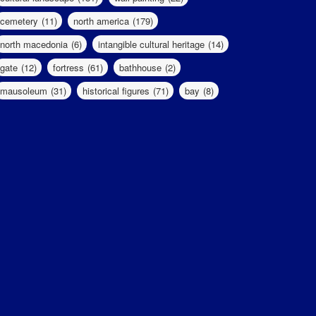
cemetery
(11)
north america
(179)
north macedonia
(6)
intangible cultural heritage
(14)
gate
(12)
fortress
(61)
bathhouse
(2)
mausoleum
(31)
historical figures
(71)
bay
(8)