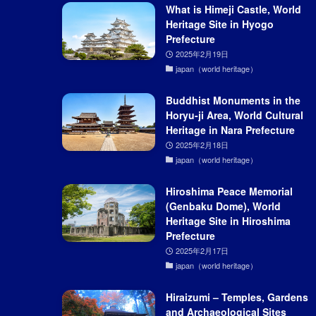
What is Himeji Castle, World
Heritage Site in Hyogo
Prefecture
2025年2月19日
japan（world heritage）
Buddhist Monuments in the
Horyu-ji Area, World Cultural
Heritage in Nara Prefecture
2025年2月18日
japan（world heritage）
Hiroshima Peace Memorial
(Genbaku Dome), World
Heritage Site in Hiroshima
Prefecture
2025年2月17日
japan（world heritage）
Hiraizumi – Temples, Gardens
and Archaeological Sites