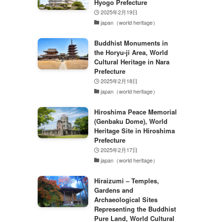
Hyogo Prefecture
2025年2月19日
japan（world heritage）
Buddhist Monuments in
the Horyu-ji Area, World
Cultural Heritage in Nara
Prefecture
2025年2月18日
japan（world heritage）
Hiroshima Peace Memorial
(Genbaku Dome), World
Heritage Site in Hiroshima
Prefecture
2025年2月17日
japan（world heritage）
Hiraizumi – Temples,
Gardens and
Archaeological Sites
Representing the Buddhist
Pure Land, World Cultural