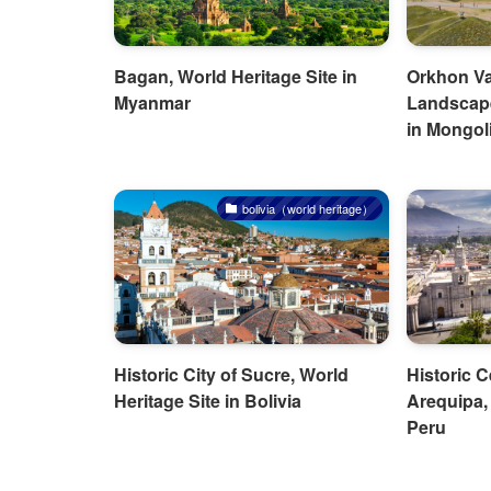
Bagan, World Heritage Site in
Orkhon Val
Myanmar
Landscape
in Mongol
bolivia（world heritage）
Historic City of Sucre, World
Historic C
Heritage Site in Bolivia
Arequipa, 
Peru