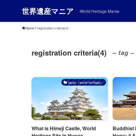
世界遺産マニア
-World Hertiage Mania-
Home
registration criteria(4)
registration criteria(4)
– tag –
japan（world heritage）
What is Himeji Castle, World
Buddhist 
Heritage Site in Hyogo
Horyu-ji A