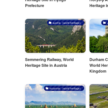
Prefecture
Heritage i
austria（world heritage）
Semmering Railway, World
Durham Ca
Heritage Site in Austria
World Heri
Kingdom
myanmar（world heritage）