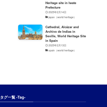
Heritage site in Iwate
Prefecture
2025年2月14日
japan（world heritage）
Cathedral, Alcázar and
Archivo de Indias in
Seville, World Heritage Site
in Spain
2025年2月13日
spain（world heritage）
タグ一覧 -Tag-