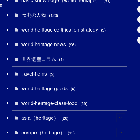
basic-knowledge（world heritage）
(89)
e
(49)
(109)
(13)
(6)
(1)
(6)
歴史の人物
(120)
(14)
(9)
(2)
(1)
(27)
(1)
world heritage certification strategy
(5)
(11)
(4)
(2)
(1)
(10)
(9)
world heritage news
(96)
(5)
(20)
(2)
(4)
(5)
(3)
(6)
世界遺産コラム
(1)
(13)
(1)
(1)
(5)
(8)
(8)
(3)
travel-items
(5)
(3)
(3)
(2)
(1)
(1)
(3)
(2)
world heritage goods
(4)
(1)
(1)
(27)
(14)
(24)
(1)
(1)
world-heritage-class-food
(29)
(1)
(5)
(18)
(13)
(1)
(1)
asia（heritage）
(28)
(19)
(3)
(2)
(9)
(2)
(8)
europe（heritage）
(1)
(12)
(4)
(5)