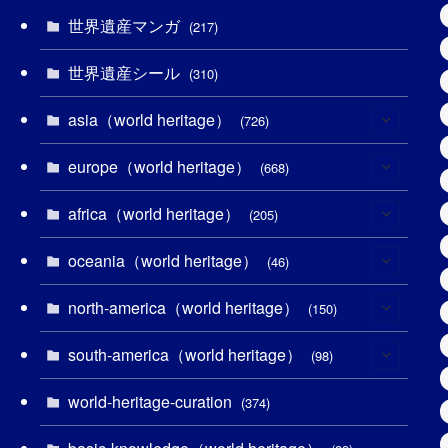
世界遺産マンガ
(217)
世界遺産シール
(310)
asia（world heritage）
(726)
europe（world heritage）
(6)
(668)
(3)
africa（world heritage）
(4)
(205)
(2)
(3)
oceania（world heritage）
(8)
(46)
(7)
(6)
(1)
north-america（world heritage）
(1)
(150)
(10)
(4)
(1)
(25)
south-america（world heritage）
(31)
(98)
(10)
(1)
(3)
(1)
(1)
world-heritage-curation
(14)
(374)
(32)
(43)
(32)
(1)
(1)
(4)