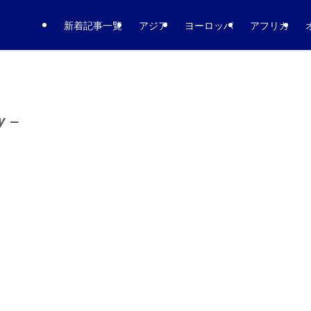
新着記事一覧
アジア
ヨーロッパ
アフリカ
y –