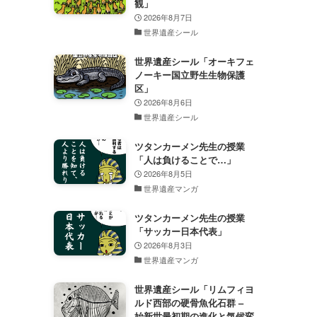
観」
2026年8月7日
世界遺産シール
世界遺産シール「オーキフェ
ノーキー国立野生生物保護
区」
2026年8月6日
世界遺産シール
ツタンカーメン先生の授業
「人は負けることで…」
2026年8月5日
世界遺産マンガ
ツタンカーメン先生の授業
「サッカー日本代表」
2026年8月3日
世界遺産マンガ
世界遺産シール「リムフィヨ
ルド西部の硬骨魚化石群 –
始新世最初期の進化と気候変