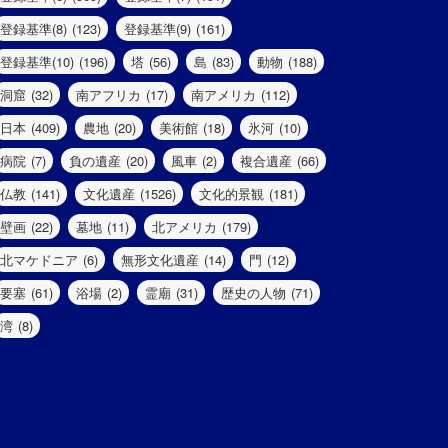
登録基準(8)
(123)
登録基準(9)
(161)
登録基準(10)
(196)
塔
(56)
島
(83)
動物
(188)
洞窟
(32)
南アフリカ
(17)
南アメリカ
(112)
日本
(409)
農地
(20)
美術館
(18)
氷河
(10)
病院
(7)
負の遺産
(20)
風車
(2)
複合遺産
(66)
仏教
(141)
文化遺産
(1526)
文化的景観
(181)
壁画
(22)
墓地
(11)
北アメリカ
(179)
北マケドニア
(6)
無形文化遺産
(14)
門
(12)
要塞
(61)
浴場
(2)
霊廟
(31)
歴史の人物
(71)
湾
(8)