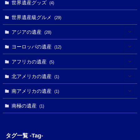
(2)
世界遺産グッズ
(1)
(4)
(1)
(27)
(14)
(24)
(1)
(1)
世界遺産級グルメ
(1)
(29)
(5)
(18)
(13)
(1)
(1)
アジアの遺産
(19)
(28)
(3)
(2)
(9)
(2)
(8)
(1)
ヨーロッパの遺産
(12)
(4)
(5)
(5)
(3)
(1)
(2)
アフリカの遺産
(5)
(9)
(16)
(2)
(1)
(1)
(1)
(1)
北アメリカの遺産
(1)
(7)
(16)
(6)
(7)
(1)
(1)
(3)
(1)
南アメリカの遺産
(1)
(1)
(62)
(2)
(2)
(1)
(1)
(1)
(1)
(1)
南極の遺産
(8)
(1)
(10)
(1)
(1)
(18)
(2)
(13)
(6)
(7)
(2)
(1)
(1)
(4)
(6)
タグ一覧 -Tag-
(4)
(2)
(1)