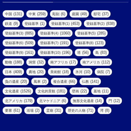
(2)
(77)
(22)
(3)
(47)
(2)
(2)
(131)
(259)
(6)
(49)
(37)
中国
中東
彫刻
庭園
邸宅
(5)
(14)
(8)
(9)
(1)
(453)
(838)
鉄道
登録基準
登録基準(1)
登録基準(2)
(1)
(39)
(61)
(4)
(885)
(1060)
(285)
登録基準(3)
登録基準(4)
登録基準(5)
(290)
(509)
(191)
(123)
登録基準(6)
登録基準(7)
登録基準(8)
(9)
(8)
(161)
(196)
(56)
(83)
登録基準(9)
登録基準(10)
塔
島
(7)
(2)
(2)
(188)
(32)
(17)
(112)
動物
洞窟
南アフリカ
南アメリカ
(6)
(17)
(2)
(409)
(20)
(18)
(10)
(7)
日本
農地
美術館
氷河
病院
(3)
(8)
(20)
(2)
(66)
(141)
負の遺産
風車
複合遺産
仏教
(10)
(1526)
(181)
(22)
(11)
文化遺産
文化的景観
壁画
墓地
(3)
(73)
(1)
(179)
(6)
(14)
(12)
北アメリカ
北マケドニア
無形文化遺産
門
(6)
(11)
(1)
(61)
(2)
(31)
(71)
(8)
要塞
浴場
霊廟
歴史の人物
湾
(13)
(5)
(4)
(8)