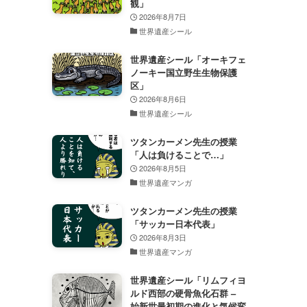
観」
2026年8月7日
世界遺産シール
世界遺産シール「オーキフェ
ノーキー国立野生生物保護
区」
2026年8月6日
世界遺産シール
ツタンカーメン先生の授業
「人は負けることで…」
2026年8月5日
世界遺産マンガ
ツタンカーメン先生の授業
「サッカー日本代表」
2026年8月3日
世界遺産マンガ
世界遺産シール「リムフィヨ
ルド西部の硬骨魚化石群 –
始新世最初期の進化と気候変