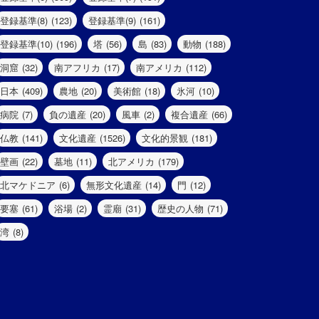
登録基準(8)
(123)
登録基準(9)
(161)
登録基準(10)
(196)
塔
(56)
島
(83)
動物
(188)
洞窟
(32)
南アフリカ
(17)
南アメリカ
(112)
日本
(409)
農地
(20)
美術館
(18)
氷河
(10)
病院
(7)
負の遺産
(20)
風車
(2)
複合遺産
(66)
仏教
(141)
文化遺産
(1526)
文化的景観
(181)
壁画
(22)
墓地
(11)
北アメリカ
(179)
北マケドニア
(6)
無形文化遺産
(14)
門
(12)
要塞
(61)
浴場
(2)
霊廟
(31)
歴史の人物
(71)
湾
(8)