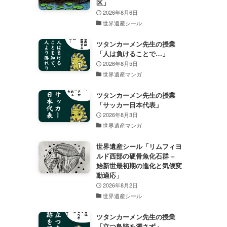
区」
2026年8月6日
世界遺産シール
ツタンカーメン先生の授業
「人は負けることで…」
2026年8月5日
世界遺産マンガ
ツタンカーメン先生の授業
「サッカー日本代表」
2026年8月3日
世界遺産マンガ
世界遺産シール「リムフィヨ
ルド西部の硬骨魚化石群 –
始新世最初期の進化と気候変
動適応」
2026年8月2日
世界遺産シール
ツタンカーメン先生の授業
「立つ鳥跡を濁さず」