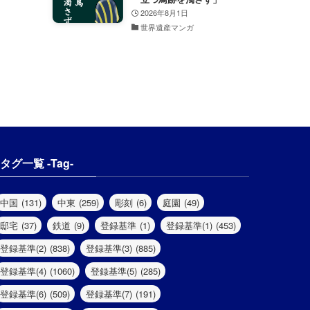
2026年8月1日
世界遺産マンガ
タグ一覧 -Tag-
中国
(131)
中東
(259)
彫刻
(6)
庭園
(49)
邸宅
(37)
鉄道
(9)
登録基準
(1)
登録基準(1)
(453)
登録基準(2)
(838)
登録基準(3)
(885)
登録基準(4)
(1060)
登録基準(5)
(285)
登録基準(6)
(509)
登録基準(7)
(191)