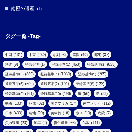
(2)
(1)
(1)
(1)
(1)
(1)
南極の遺産
(8)
(1)
(10)
(1)
(1)
(18)
(2)
(13)
(6)
(7)
(2)
(1)
(1)
(4)
(6)
タグ一覧 -Tag-
(4)
(2)
(1)
(2)
(77)
(22)
(3)
(47)
(2)
(2)
(131)
(259)
(6)
(49)
(37)
中国
中東
彫刻
庭園
邸宅
(5)
(14)
(8)
(9)
(1)
(453)
(838)
鉄道
登録基準
登録基準(1)
登録基準(2)
(1)
(39)
(61)
(4)
(885)
(1060)
(285)
登録基準(3)
登録基準(4)
登録基準(5)
(290)
(509)
(191)
(123)
登録基準(6)
登録基準(7)
登録基準(8)
(9)
(8)
(161)
(196)
(56)
(83)
登録基準(9)
登録基準(10)
塔
島
(7)
(2)
(2)
(188)
(32)
(17)
(112)
動物
洞窟
南アフリカ
南アメリカ
(6)
(17)
(2)
(409)
(20)
(18)
(10)
(7)
日本
農地
美術館
氷河
病院
(3)
(8)
(20)
(2)
(66)
(141)
負の遺産
風車
複合遺産
仏教
(10)