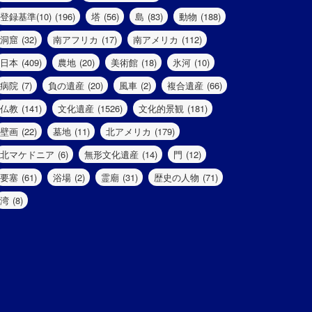
登録基準(10)
(196)
塔
(56)
島
(83)
動物
(188)
洞窟
(32)
南アフリカ
(17)
南アメリカ
(112)
日本
(409)
農地
(20)
美術館
(18)
氷河
(10)
病院
(7)
負の遺産
(20)
風車
(2)
複合遺産
(66)
仏教
(141)
文化遺産
(1526)
文化的景観
(181)
壁画
(22)
墓地
(11)
北アメリカ
(179)
北マケドニア
(6)
無形文化遺産
(14)
門
(12)
要塞
(61)
浴場
(2)
霊廟
(31)
歴史の人物
(71)
湾
(8)