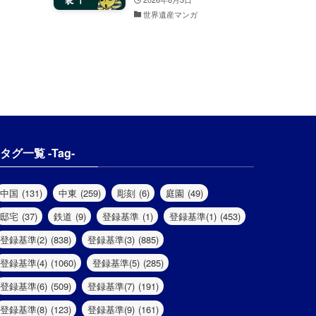
世界遺産マンガ
タグ一覧 -Tag-
中国
(131)
中東
(259)
彫刻
(6)
庭園
(49)
邸宅
(37)
鉄道
(9)
登録基準
(1)
登録基準(1)
(453)
登録基準(2)
(838)
登録基準(3)
(885)
登録基準(4)
(1060)
登録基準(5)
(285)
登録基準(6)
(509)
登録基準(7)
(191)
登録基準(8)
(123)
登録基準(9)
(161)