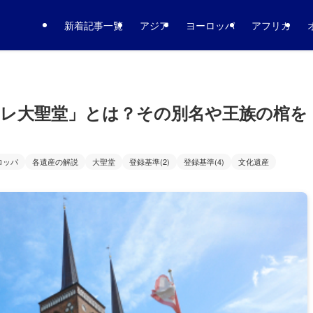
新着記事一覧
アジア
ヨーロッパ
アフリカ
レ大聖堂」とは？その別名や王族の棺を
ロッパ
各遺産の解説
大聖堂
登録基準(2)
登録基準(4)
文化遺産