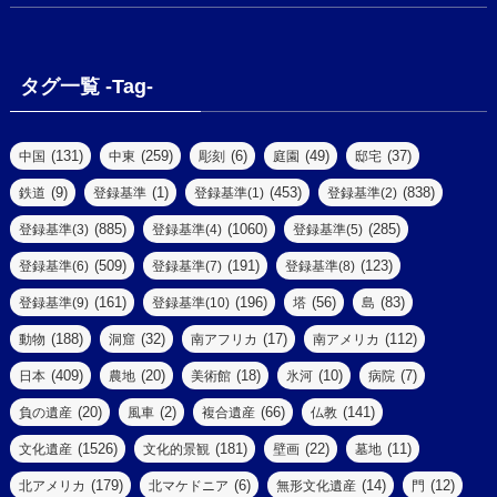
(18)
(2)
(13)
(6)
(7)
(2)
(1)
(1)
(4)
(6)
タグ一覧 -Tag-
(4)
(2)
(1)
(2)
(77)
(22)
(3)
(47)
(2)
(2)
(131)
(259)
(6)
(49)
(37)
中国
中東
彫刻
庭園
邸宅
(5)
(14)
(8)
(9)
(1)
(453)
(838)
鉄道
登録基準
登録基準(1)
登録基準(2)
(1)
(39)
(61)
(4)
(885)
(1060)
(285)
登録基準(3)
登録基準(4)
登録基準(5)
(290)
(509)
(191)
(123)
登録基準(6)
登録基準(7)
登録基準(8)
(9)
(8)
(161)
(196)
(56)
(83)
登録基準(9)
登録基準(10)
塔
島
(7)
(2)
(2)
(188)
(32)
(17)
(112)
動物
洞窟
南アフリカ
南アメリカ
(6)
(17)
(2)
(409)
(20)
(18)
(10)
(7)
日本
農地
美術館
氷河
病院
(3)
(8)
(20)
(2)
(66)
(141)
負の遺産
風車
複合遺産
仏教
(10)
(1526)
(181)
(22)
(11)
文化遺産
文化的景観
壁画
墓地
(3)
(73)
(1)
(179)
(6)
(14)
(12)
北アメリカ
北マケドニア
無形文化遺産
門