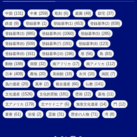
(77)
(22)
(3)
(47)
(2)
(2)
(131)
(259)
(6)
(49)
(37)
中国
中東
彫刻
庭園
邸宅
(5)
(14)
(8)
(9)
(1)
(453)
(838)
鉄道
登録基準
登録基準(1)
登録基準(2)
(1)
(39)
(61)
(4)
(885)
(1060)
(285)
登録基準(3)
登録基準(4)
登録基準(5)
(290)
(509)
(191)
(123)
登録基準(6)
登録基準(7)
登録基準(8)
(9)
(8)
(161)
(196)
(56)
(83)
登録基準(9)
登録基準(10)
塔
島
(7)
(2)
(2)
(188)
(32)
(17)
(112)
動物
洞窟
南アフリカ
南アメリカ
(6)
(17)
(2)
(409)
(20)
(18)
(10)
(7)
日本
農地
美術館
氷河
病院
(3)
(8)
(20)
(2)
(66)
(141)
負の遺産
風車
複合遺産
仏教
(10)
(1526)
(181)
(22)
(11)
文化遺産
文化的景観
壁画
墓地
(3)
(73)
(1)
(179)
(6)
(14)
(12)
北アメリカ
北マケドニア
無形文化遺産
門
(6)
(11)
(1)
(61)
(2)
(31)
(71)
(8)
要塞
浴場
霊廟
歴史の人物
湾
(13)
(5)
(4)
(8)
(18)