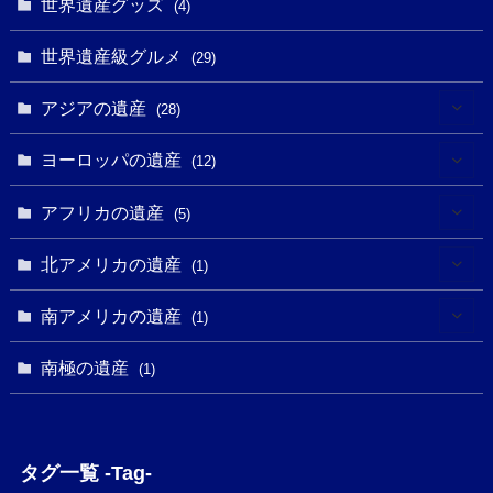
(2)
世界遺産グッズ
(1)
(4)
(1)
(27)
(14)
(24)
(1)
(1)
世界遺産級グルメ
(1)
(29)
(5)
(18)
(13)
(1)
(1)
アジアの遺産
(19)
(28)
(3)
(2)
(9)
(2)
(8)
(1)
ヨーロッパの遺産
(12)
(4)
(5)
(5)
(3)
(1)
(2)
アフリカの遺産
(5)
(9)
(16)
(2)
(1)
(1)
(1)
(1)
北アメリカの遺産
(1)
(7)
(16)
(6)
(7)
(1)
(1)
(3)
(1)
南アメリカの遺産
(1)
(1)
(62)
(2)
(2)
(1)
(1)
(1)
(1)
(1)
南極の遺産
(8)
(1)
(10)
(1)
(1)
(18)
(2)
(13)
(6)
(7)
(2)
(1)
(1)
(4)
(6)
タグ一覧 -Tag-
(4)
(2)
(1)
(2)