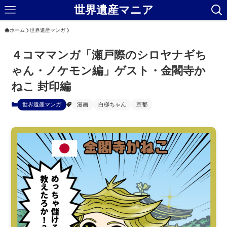
世界遺産マニア
ホーム
世界遺産マンガ
４コママンガ「瀬戸際のシロヤナギち
ゃん・ノケモン編」ゲスト・金閣寺か
ねこ 封印編
世界遺産マンガ
漫画
白柳ちゃん
京都