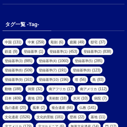
(1)
(18)
(2)
(13)
(6)
(7)
(2)
(1)
(1)
(4)
(6)
タグ一覧 -Tag-
(4)
(2)
(1)
(2)
(77)
(22)
(3)
(47)
(2)
(2)
(131)
(259)
(6)
(49)
(37)
中国
中東
彫刻
庭園
邸宅
(5)
(14)
(8)
(9)
(1)
(453)
(838)
鉄道
登録基準
登録基準(1)
登録基準(2)
(1)
(39)
(61)
(4)
(885)
(1060)
(285)
登録基準(3)
登録基準(4)
登録基準(5)
(290)
(509)
(191)
(123)
登録基準(6)
登録基準(7)
登録基準(8)
(9)
(8)
(161)
(196)
(56)
(83)
登録基準(9)
登録基準(10)
塔
島
(7)
(2)
(2)
(188)
(32)
(17)
(112)
動物
洞窟
南アフリカ
南アメリカ
(6)
(17)
(2)
(409)
(20)
(18)
(10)
(7)
日本
農地
美術館
氷河
病院
(3)
(8)
(20)
(2)
(66)
(141)
負の遺産
風車
複合遺産
仏教
(10)
(1526)
(181)
(22)
(11)
文化遺産
文化的景観
壁画
墓地
(3)
(73)
(1)
(179)
(6)
(14)
(12)
北アメリカ
北マケドニア
無形文化遺産
門