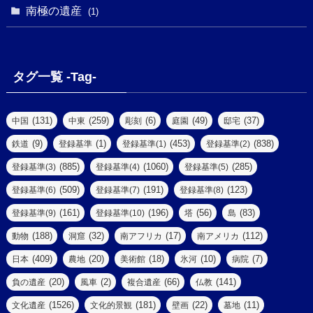
(1)
(1)
(1)
南極の遺産
(8)
(1)
(10)
(1)
(1)
(18)
(2)
(13)
(6)
(7)
(2)
(1)
(1)
(4)
(6)
タグ一覧 -Tag-
(4)
(2)
(1)
(2)
(77)
(22)
(3)
(47)
(2)
(2)
(131)
(259)
(6)
(49)
(37)
中国
中東
彫刻
庭園
邸宅
(5)
(14)
(8)
(9)
(1)
(453)
(838)
鉄道
登録基準
登録基準(1)
登録基準(2)
(1)
(39)
(61)
(4)
(885)
(1060)
(285)
登録基準(3)
登録基準(4)
登録基準(5)
(290)
(509)
(191)
(123)
登録基準(6)
登録基準(7)
登録基準(8)
(9)
(8)
(161)
(196)
(56)
(83)
登録基準(9)
登録基準(10)
塔
島
(7)
(2)
(2)
(188)
(32)
(17)
(112)
動物
洞窟
南アフリカ
南アメリカ
(6)
(17)
(2)
(409)
(20)
(18)
(10)
(7)
日本
農地
美術館
氷河
病院
(3)
(8)
(20)
(2)
(66)
(141)
負の遺産
風車
複合遺産
仏教
(10)
(1526)
(181)
(22)
(11)
文化遺産
文化的景観
壁画
墓地
(3)
(73)