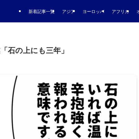
新着記事一覧
アジア
ヨーロッパ
アフリカ
「石の上にも三年」