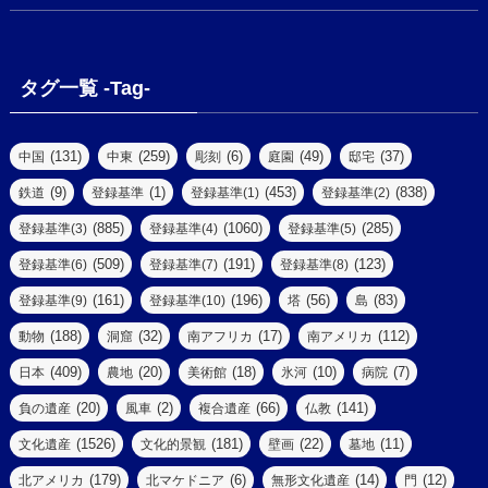
(1)
(18)
(2)
(13)
(6)
(7)
(2)
(1)
(1)
(4)
(6)
タグ一覧 -Tag-
(4)
(2)
(1)
(2)
(77)
(22)
(3)
(47)
(2)
(2)
(131)
(259)
(6)
(49)
(37)
中国
中東
彫刻
庭園
邸宅
(5)
(14)
(8)
(9)
(1)
(453)
(838)
鉄道
登録基準
登録基準(1)
登録基準(2)
(1)
(39)
(61)
(4)
(885)
(1060)
(285)
登録基準(3)
登録基準(4)
登録基準(5)
(290)
(509)
(191)
(123)
登録基準(6)
登録基準(7)
登録基準(8)
(9)
(8)
(161)
(196)
(56)
(83)
登録基準(9)
登録基準(10)
塔
島
(7)
(2)
(2)
(188)
(32)
(17)
(112)
動物
洞窟
南アフリカ
南アメリカ
(6)
(17)
(2)
(409)
(20)
(18)
(10)
(7)
日本
農地
美術館
氷河
病院
(3)
(8)
(20)
(2)
(66)
(141)
負の遺産
風車
複合遺産
仏教
(10)
(1526)
(181)
(22)
(11)
文化遺産
文化的景観
壁画
墓地
(3)
(73)
(1)
(179)
(6)
(14)
(12)
北アメリカ
北マケドニア
無形文化遺産
門