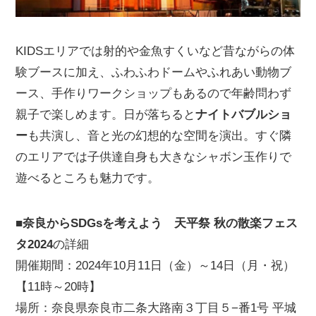
KIDSエリアでは射的や金魚すくいなど昔ながらの体
験ブースに加え、ふわふわドームやふれあい動物ブ
ース、手作りワークショップもあるので年齢問わず
親子で楽しめます。日が落ちると
ナイトバブルショ
ー
も共演し、音と光の幻想的な空間を演出。すぐ隣
のエリアでは子供達自身も大きなシャボン玉作りで
遊べるところも魅力です。
■奈良からSDGsを考えよう 天平祭 秋の散楽フェス
タ2024
の詳細
開催期間：2024年10月11日（金）～14日（月・祝）
【11時～20時】
場所：奈良県奈良市二条大路南３丁目５−番1号 平城