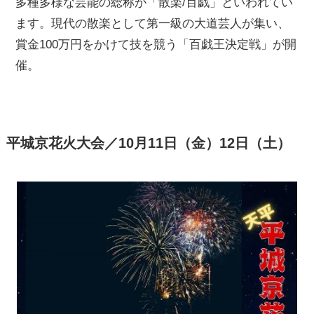
多種多様な芸能の総称が「散楽/百戯」といわれてい
ます。現代の散楽として第一級の大道芸人が集い、
賞金100万円をかけて技を競う「百戯王決定戦」が開
催。
平城京花火大会／10月11日（金）12日（土）