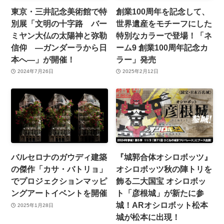
東京・三井記念美術館で特
創業100周年を記念して、
別展「文明の十字路 バー
世界遺産をモチーフにした
ミヤン大仏の太陽神と弥勒
特別なカラーで登場！「ネ
信仰 ―ガンダーラから日
ーム9 創業100周年記念カ
本へ―」が開催！
ラー」発売
2024年7月26日
2025年2月12日
バルセロナのガウディ建築
『城郭合体オシロボッツ』
の傑作「カサ・バトリョ」
オシロボッツ秋の陣トリを
でプロジェクションマッピ
飾る二大国宝 オシロボッ
ングアートイベントを開催
ト「彦根城」が新たに参
城！ARオシロボット松本
2025年1月28日
城が松本に出現！