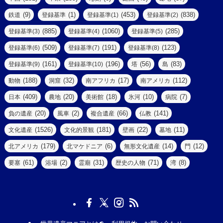
(5)
(14)
(8)
(9)
(1)
(453)
(838)
鉄道
登録基準
登録基準(1)
登録基準(2)
(1)
(39)
(61)
(4)
(885)
(1060)
(285)
登録基準(3)
登録基準(4)
登録基準(5)
(290)
(509)
(191)
(123)
登録基準(6)
登録基準(7)
登録基準(8)
(9)
(8)
(161)
(196)
(56)
(83)
登録基準(9)
登録基準(10)
塔
島
(7)
(2)
(2)
(188)
(32)
(17)
(112)
動物
洞窟
南アフリカ
南アメリカ
(6)
(17)
(2)
(409)
(20)
(18)
(10)
(7)
日本
農地
美術館
氷河
病院
(3)
(8)
(20)
(2)
(66)
(141)
負の遺産
風車
複合遺産
仏教
(10)
(1526)
(181)
(22)
(11)
文化遺産
文化的景観
壁画
墓地
(3)
(73)
(1)
(179)
(6)
(14)
(12)
北アメリカ
北マケドニア
無形文化遺産
門
(6)
(11)
(1)
(61)
(2)
(31)
(71)
(8)
要塞
浴場
霊廟
歴史の人物
湾
(13)
(5)
(4)
(8)
(18)
(3)
(3)
(6)
(1)