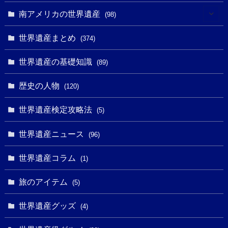
(10)
(4)
(1)
(25)
(31)
南アメリカの世界遺産
(98)
(10)
(1)
(3)
(1)
(1)
(14)
世界遺産まとめ
(374)
(32)
(43)
(32)
(1)
(1)
(4)
世界遺産の基礎知識
(89)
(49)
(109)
(13)
(6)
(1)
(6)
歴史の人物
(120)
(14)
(9)
(2)
(1)
(27)
(1)
世界遺産検定攻略法
(5)
(11)
(4)
(2)
(1)
(10)
(9)
世界遺産ニュース
(5)
(96)
(20)
(2)
(4)
(5)
(3)
(6)
世界遺産コラム
(13)
(1)
(1)
(1)
(5)
(8)
(8)
(3)
旅のアイテム
(3)
(5)
(3)
(2)
(1)
(1)
(3)
(2)
世界遺産グッズ
(1)
(4)
(1)
(27)
(14)
(24)
(1)
(1)