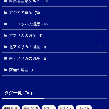
世界遺産級グルメ
(1)
(29)
(5)
(18)
(13)
(1)
(1)
アジアの遺産
(19)
(28)
(3)
(2)
(9)
(2)
(8)
(1)
ヨーロッパの遺産
(12)
(4)
(5)
(5)
(3)
(1)
(2)
アフリカの遺産
(5)
(9)
(16)
(2)
(1)
(1)
(1)
(1)
北アメリカの遺産
(1)
(7)
(16)
(6)
(7)
(1)
(1)
(3)
(1)
南アメリカの遺産
(1)
(1)
(62)
(2)
(2)
(1)
(1)
(1)
(1)
(1)
南極の遺産
(8)
(1)
(10)
(1)
(1)
(18)
(2)
(13)
(6)
(7)
(2)
(1)
(1)
(4)
(6)
タグ一覧 -Tag-
(4)
(2)
(1)
(2)
(77)
(22)
(3)
(47)
(2)
(2)
(131)
(259)
(6)
(49)
(37)
中国
中東
彫刻
庭園
邸宅