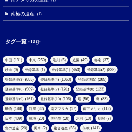
(1)
(1)
(62)
(2)
(2)
(1)
(1)
(1)
(1)
(1)
南極の遺産
(8)
(1)
(10)
(1)
(1)
(18)
(2)
(13)
(6)
(7)
(2)
(1)
(1)
(4)
(6)
タグ一覧 -Tag-
(4)
(2)
(1)
(2)
(77)
(22)
(3)
(47)
(2)
(2)
(131)
(259)
(6)
(49)
(37)
中国
中東
彫刻
庭園
邸宅
(5)
(14)
(8)
(9)
(1)
(453)
(838)
鉄道
登録基準
登録基準(1)
登録基準(2)
(1)
(39)
(61)
(4)
(885)
(1060)
(285)
登録基準(3)
登録基準(4)
登録基準(5)
(290)
(509)
(191)
(123)
登録基準(6)
登録基準(7)
登録基準(8)
(9)
(8)
(161)
(196)
(56)
(83)
登録基準(9)
登録基準(10)
塔
島
(7)
(2)
(2)
(188)
(32)
(17)
(112)
動物
洞窟
南アフリカ
南アメリカ
(6)
(17)
(2)
(409)
(20)
(18)
(10)
(7)
日本
農地
美術館
氷河
病院
(3)
(8)
(20)
(2)
(66)
(141)
負の遺産
風車
複合遺産
仏教
(10)