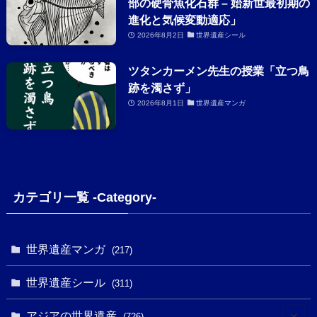
部の硬骨魚化石群 – 始新世最初期の
進化と気候変動適応」
2026年8月2日
世界遺産シール
ツタンカーメン先生の授業「立つ鳥
跡を濁さず」
2026年8月1日
世界遺産マンガ
カテゴリ一覧 -Category-
世界遺産マンガ
(217)
世界遺産シール
(311)
アジアの世界遺産
(726)