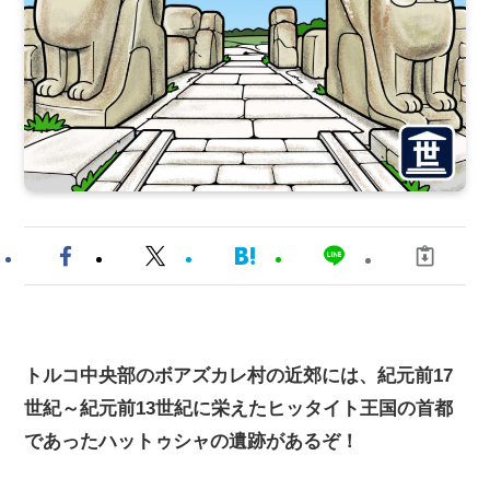
トルコ中央部のボアズカレ村の近郊には、紀元前17
世紀～紀元前13世紀に栄えたヒッタイト王国の首都
であったハットゥシャの遺跡があるぞ！