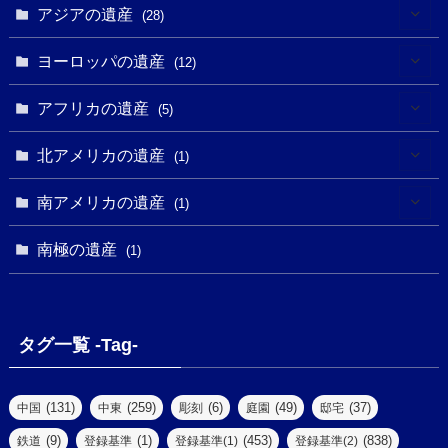
(1)
(1)
アジアの遺産
(19)
(28)
(3)
(2)
(9)
(2)
(8)
(1)
ヨーロッパの遺産
(12)
(4)
(5)
(5)
(3)
(1)
(2)
アフリカの遺産
(5)
(9)
(16)
(2)
(1)
(1)
(1)
(1)
北アメリカの遺産
(1)
(7)
(16)
(6)
(7)
(1)
(1)
(3)
(1)
南アメリカの遺産
(1)
(1)
(62)
(2)
(2)
(1)
(1)
(1)
(1)
(1)
南極の遺産
(8)
(1)
(10)
(1)
(1)
(18)
(2)
(13)
(6)
(7)
(2)
(1)
(1)
(4)
(6)
タグ一覧 -Tag-
(4)
(2)
(1)
(2)
(77)
(22)
(3)
(47)
(2)
(2)
(131)
(259)
(6)
(49)
(37)
中国
中東
彫刻
庭園
邸宅
(5)
(14)
(8)
(9)
(1)
(453)
(838)
鉄道
登録基準
登録基準(1)
登録基準(2)
(1)