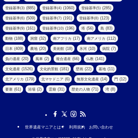
(39)
(61)
(4)
(885)
(1060)
(285)
登録基準(3)
登録基準(4)
登録基準(5)
(290)
(509)
(191)
(123)
登録基準(6)
登録基準(7)
登録基準(8)
(9)
(8)
(161)
(196)
(56)
(83)
登録基準(9)
登録基準(10)
塔
島
(7)
(2)
(2)
(188)
(32)
(17)
(112)
動物
洞窟
南アフリカ
南アメリカ
(6)
(17)
(2)
(409)
(20)
(18)
(10)
(7)
日本
農地
美術館
氷河
病院
(3)
(8)
(20)
(2)
(66)
(141)
負の遺産
風車
複合遺産
仏教
(10)
(1526)
(181)
(22)
(11)
文化遺産
文化的景観
壁画
墓地
(3)
(73)
(1)
(179)
(6)
(14)
(12)
北アメリカ
北マケドニア
無形文化遺産
門
(6)
(11)
(1)
(61)
(2)
(31)
(71)
(8)
要塞
浴場
霊廟
歴史の人物
湾
(13)
(5)
(4)
(8)
(18)
(3)
(3)
(6)
(1)
世界遺産マニアとは？
利用規約
お問い合わせ
(7)
(19)