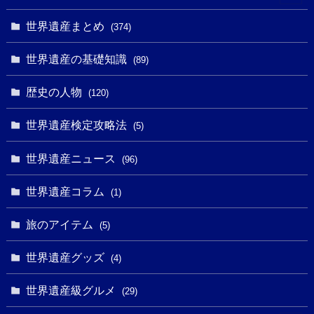
(10)
(1)
(3)
(1)
(1)
(14)
世界遺産まとめ
(374)
(32)
(43)
(32)
(1)
(1)
(4)
世界遺産の基礎知識
(89)
(49)
(109)
(13)
(6)
(1)
(6)
歴史の人物
(120)
(14)
(9)
(2)
(1)
(27)
(1)
世界遺産検定攻略法
(5)
(11)
(4)
(2)
(1)
(10)
(9)
世界遺産ニュース
(5)
(96)
(20)
(2)
(4)
(5)
(3)
(6)
世界遺産コラム
(13)
(1)
(1)
(1)
(5)
(8)
(8)
(3)
旅のアイテム
(3)
(5)
(3)
(2)
(1)
(1)
(3)
(2)
世界遺産グッズ
(1)
(4)
(1)
(27)
(14)
(24)
(1)
(1)
世界遺産級グルメ
(1)
(29)
(5)
(18)
(13)