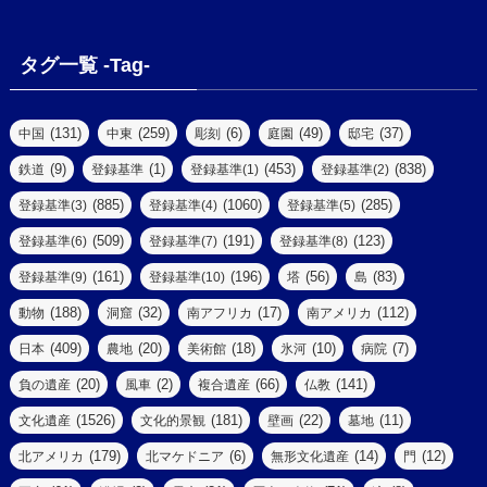
(13)
(6)
(7)
(2)
(1)
(1)
(4)
(6)
タグ一覧 -Tag-
(4)
(2)
(1)
(2)
(77)
(22)
(3)
(47)
(2)
(2)
(131)
(259)
(6)
(49)
(37)
中国
中東
彫刻
庭園
邸宅
(5)
(14)
(8)
(9)
(1)
(453)
(838)
鉄道
登録基準
登録基準(1)
登録基準(2)
(1)
(39)
(61)
(4)
(885)
(1060)
(285)
登録基準(3)
登録基準(4)
登録基準(5)
(290)
(509)
(191)
(123)
登録基準(6)
登録基準(7)
登録基準(8)
(9)
(8)
(161)
(196)
(56)
(83)
登録基準(9)
登録基準(10)
塔
島
(7)
(2)
(2)
(188)
(32)
(17)
(112)
動物
洞窟
南アフリカ
南アメリカ
(6)
(17)
(2)
(409)
(20)
(18)
(10)
(7)
日本
農地
美術館
氷河
病院
(3)
(8)
(20)
(2)
(66)
(141)
負の遺産
風車
複合遺産
仏教
(10)
(1526)
(181)
(22)
(11)
文化遺産
文化的景観
壁画
墓地
(3)
(73)
(1)
(179)
(6)
(14)
(12)
北アメリカ
北マケドニア
無形文化遺産
門
(6)
(11)
(1)