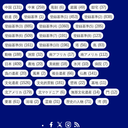
(3)
(47)
(2)
(2)
(131)
(259)
(6)
(49)
(37)
中国
中東
彫刻
庭園
邸宅
(5)
(14)
(8)
(9)
(1)
(453)
(838)
鉄道
登録基準
登録基準(1)
登録基準(2)
(1)
(39)
(61)
(4)
(885)
(1060)
(285)
登録基準(3)
登録基準(4)
登録基準(5)
(290)
(509)
(191)
(123)
登録基準(6)
登録基準(7)
登録基準(8)
(9)
(8)
(161)
(196)
(56)
(83)
登録基準(9)
登録基準(10)
塔
島
(7)
(2)
(2)
(188)
(32)
(17)
(112)
動物
洞窟
南アフリカ
南アメリカ
(6)
(17)
(2)
(409)
(20)
(18)
(10)
(7)
日本
農地
美術館
氷河
病院
(3)
(8)
(20)
(2)
(66)
(141)
負の遺産
風車
複合遺産
仏教
(10)
(1526)
(181)
(22)
(11)
文化遺産
文化的景観
壁画
墓地
(3)
(73)
(1)
(179)
(6)
(14)
(12)
北アメリカ
北マケドニア
無形文化遺産
門
(6)
(11)
(1)
(61)
(2)
(31)
(71)
(8)
要塞
浴場
霊廟
歴史の人物
湾
(13)
(5)
(4)
(8)
(18)
(3)