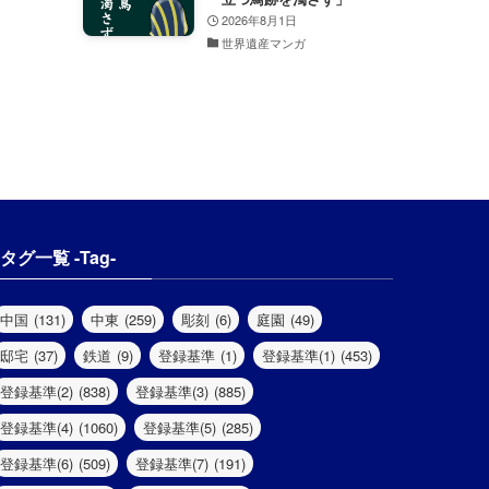
2026年8月1日
世界遺産マンガ
タグ一覧 -Tag-
中国
(131)
中東
(259)
彫刻
(6)
庭園
(49)
邸宅
(37)
鉄道
(9)
登録基準
(1)
登録基準(1)
(453)
登録基準(2)
(838)
登録基準(3)
(885)
登録基準(4)
(1060)
登録基準(5)
(285)
登録基準(6)
(509)
登録基準(7)
(191)