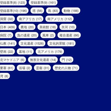
登録基準(8)
(123)
登録基準(9)
(161)
登録基準(10)
(196)
塔
(56)
島
(83)
動物
(188)
洞窟
(32)
南アフリカ
(17)
南アメリカ
(112)
日本
(409)
農地
(20)
美術館
(18)
氷河
(10)
病院
(7)
負の遺産
(20)
風車
(2)
複合遺産
(66)
仏教
(141)
文化遺産
(1526)
文化的景観
(181)
壁画
(22)
墓地
(11)
北アメリカ
(179)
北マケドニア
(6)
無形文化遺産
(14)
門
(12)
要塞
(61)
浴場
(2)
霊廟
(31)
歴史の人物
(71)
湾
(8)