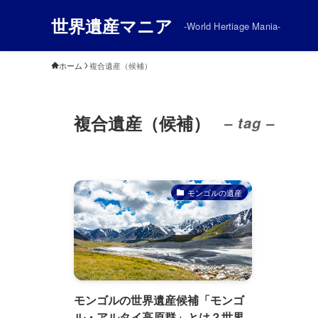
世界遺産マニア
-World Hertiage Mania-
ホーム
複合遺産（候補）
複合遺産（候補）
– tag –
モンゴルの遺産
モンゴルの世界遺産候補「モンゴ
ル・アルタイ高原群」とは？世界