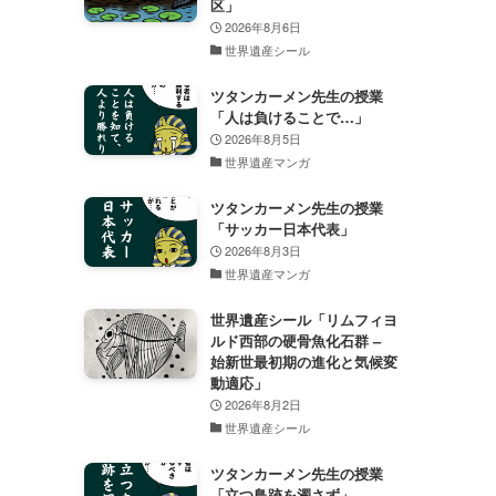
区」
2026年8月6日
世界遺産シール
ツタンカーメン先生の授業
「人は負けることで…」
2026年8月5日
世界遺産マンガ
ツタンカーメン先生の授業
「サッカー日本代表」
2026年8月3日
世界遺産マンガ
世界遺産シール「リムフィヨ
ルド西部の硬骨魚化石群 –
始新世最初期の進化と気候変
動適応」
2026年8月2日
世界遺産シール
ツタンカーメン先生の授業
「立つ鳥跡を濁さず」