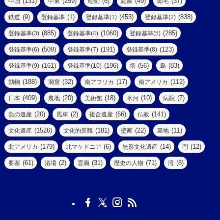
(131)
(259)
(6)
(49)
(37)
中国
中東
彫刻
庭園
邸宅
(5)
(14)
(8)
(9)
(1)
(453)
(838)
鉄道
登録基準
登録基準(1)
登録基準(2)
(1)
(39)
(61)
(4)
(885)
(1060)
(285)
登録基準(3)
登録基準(4)
登録基準(5)
(290)
(509)
(191)
(123)
登録基準(6)
登録基準(7)
登録基準(8)
(9)
(8)
(161)
(196)
(56)
(83)
登録基準(9)
登録基準(10)
塔
島
(7)
(2)
(2)
(188)
(32)
(17)
(112)
動物
洞窟
南アフリカ
南アメリカ
(6)
(17)
(2)
(409)
(20)
(18)
(10)
(7)
日本
農地
美術館
氷河
病院
(3)
(8)
(20)
(2)
(66)
(141)
負の遺産
風車
複合遺産
仏教
(10)
(1526)
(181)
(22)
(11)
文化遺産
文化的景観
壁画
墓地
(3)
(73)
(1)
(179)
(6)
(14)
(12)
北アメリカ
北マケドニア
無形文化遺産
門
(6)
(11)
(1)
(61)
(2)
(31)
(71)
(8)
要塞
浴場
霊廟
歴史の人物
湾
(13)
(5)
(4)
(8)
(18)
(3)
(3)
(6)