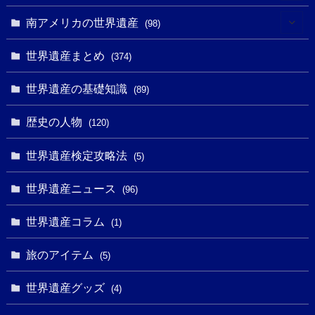
(10)
(4)
(1)
(25)
(31)
南アメリカの世界遺産
(98)
(10)
(1)
(3)
(1)
(1)
(14)
世界遺産まとめ
(374)
(32)
(43)
(32)
(1)
(1)
(4)
世界遺産の基礎知識
(89)
(49)
(109)
(13)
(6)
(1)
(6)
歴史の人物
(120)
(14)
(9)
(2)
(1)
(27)
(1)
世界遺産検定攻略法
(5)
(11)
(4)
(2)
(1)
(10)
(9)
世界遺産ニュース
(5)
(96)
(20)
(2)
(4)
(5)
(3)
(6)
世界遺産コラム
(13)
(1)
(1)
(1)
(5)
(8)
(8)
(3)
旅のアイテム
(3)
(5)
(3)
(2)
(1)
(1)
(3)
(2)
世界遺産グッズ
(1)
(4)
(1)
(27)
(14)
(24)