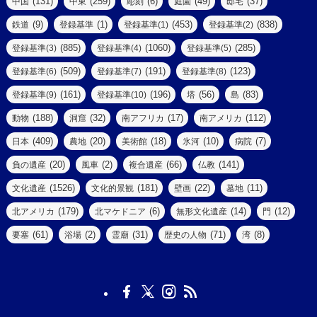
(131)
(259)
(6)
(49)
(37)
中国
中東
彫刻
庭園
邸宅
(5)
(14)
(8)
(9)
(1)
(453)
(838)
鉄道
登録基準
登録基準(1)
登録基準(2)
(1)
(39)
(61)
(4)
(885)
(1060)
(285)
登録基準(3)
登録基準(4)
登録基準(5)
(290)
(509)
(191)
(123)
登録基準(6)
登録基準(7)
登録基準(8)
(9)
(8)
(161)
(196)
(56)
(83)
登録基準(9)
登録基準(10)
塔
島
(7)
(2)
(2)
(188)
(32)
(17)
(112)
動物
洞窟
南アフリカ
南アメリカ
(6)
(17)
(2)
(409)
(20)
(18)
(10)
(7)
日本
農地
美術館
氷河
病院
(3)
(8)
(20)
(2)
(66)
(141)
負の遺産
風車
複合遺産
仏教
(10)
(1526)
(181)
(22)
(11)
文化遺産
文化的景観
壁画
墓地
(3)
(73)
(1)
(179)
(6)
(14)
(12)
北アメリカ
北マケドニア
無形文化遺産
門
(6)
(11)
(1)
(61)
(2)
(31)
(71)
(8)
要塞
浴場
霊廟
歴史の人物
湾
(13)
(5)
(4)
(8)
(18)
(3)
(3)
(6)