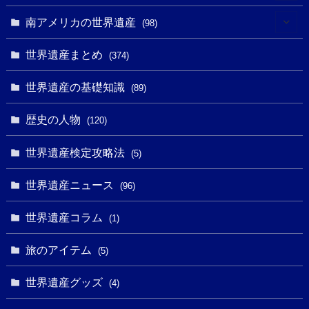
(10)
(4)
(1)
(25)
(31)
南アメリカの世界遺産
(98)
(10)
(1)
(3)
(1)
(1)
(14)
世界遺産まとめ
(374)
(32)
(43)
(32)
(1)
(1)
(4)
世界遺産の基礎知識
(89)
(49)
(109)
(13)
(6)
(1)
(6)
歴史の人物
(120)
(14)
(9)
(2)
(1)
(27)
(1)
世界遺産検定攻略法
(5)
(11)
(4)
(2)
(1)
(10)
(9)
世界遺産ニュース
(5)
(96)
(20)
(2)
(4)
(5)
(3)
(6)
世界遺産コラム
(13)
(1)
(1)
(1)
(5)
(8)
(8)
(3)
旅のアイテム
(3)
(5)
(3)
(2)
(1)
(1)
(3)
(2)
世界遺産グッズ
(1)
(4)
(1)
(27)
(14)
(24)