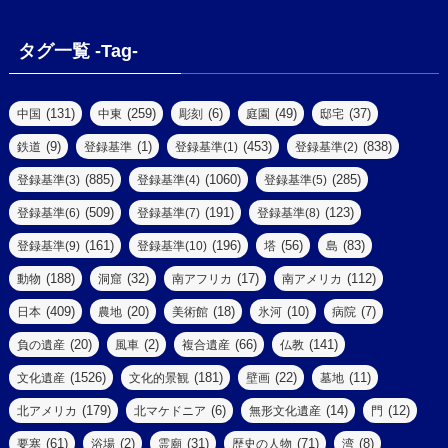
(6)
(7)
(2)
(1)
(1)
(4)
(6)
タグ一覧 -Tag-
(4)
(2)
(1)
(2)
(77)
(22)
(3)
(47)
(2)
(2)
(131)
(259)
(6)
(49)
(37)
中国
中東
彫刻
庭園
邸宅
(5)
(14)
(8)
(9)
(1)
(453)
(838)
鉄道
登録基準
登録基準(1)
登録基準(2)
(1)
(39)
(61)
(4)
(885)
(1060)
(285)
登録基準(3)
登録基準(4)
登録基準(5)
(290)
(509)
(191)
(123)
登録基準(6)
登録基準(7)
登録基準(8)
(9)
(8)
(161)
(196)
(56)
(83)
登録基準(9)
登録基準(10)
塔
島
(7)
(2)
(2)
(188)
(32)
(17)
(112)
動物
洞窟
南アフリカ
南アメリカ
(6)
(17)
(2)
(409)
(20)
(18)
(10)
(7)
日本
農地
美術館
氷河
病院
(3)
(8)
(20)
(2)
(66)
(141)
負の遺産
風車
複合遺産
仏教
(10)
(1526)
(181)
(22)
(11)
文化遺産
文化的景観
壁画
墓地
(3)
(73)
(1)
(179)
(6)
(14)
(12)
北アメリカ
北マケドニア
無形文化遺産
門
(6)
(11)
(1)
(61)
(2)
(31)
(71)
(8)
要塞
浴場
霊廟
歴史の人物
湾