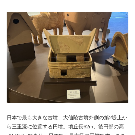
日本で最も大きな古墳、大仙陵古墳外側の第2堤上か
ら三重濠に位置する円墳。墳丘長62m、後円部の高