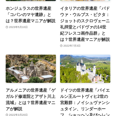
ホンジュラスの世界遺産
イタリアの世界遺産「パド
「コパンのマヤ遺跡」と
ウァ・ウルブス・ピクタ：
は？世界遺産マニアが解説
ジョットのスクロヴェーニ
礼拝堂とパドヴァの14世
2023年5月10日
紀フレスコ画作品群」と
は？世界遺産マニアが解説
2022年7月3日
アルメニアの世界遺産「ゲ
ドイツの世界遺産「バイエ
ガルド修道院とアザト川上
ルン王ルートヴィヒ2世の
流域」とは？世界遺産マニ
宮殿群：ノイシュヴァンシ
アが解説
ュタイン、リンダーホー
フ、シャッヘン及びヘレン
2022年3月20日