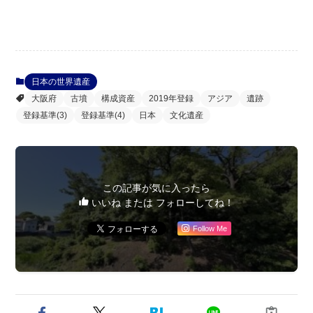
日本の世界遺産
大阪府
古墳
構成資産
2019年登録
アジア
遺跡
登録基準(3)
登録基準(4)
日本
文化遺産
この記事が気に入ったら
いいね または フォローしてね！
Follow Me