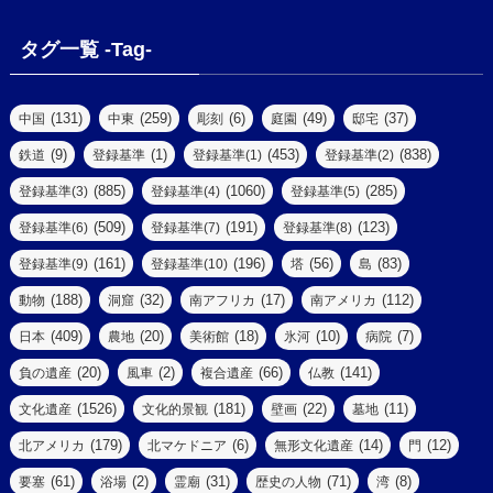
(7)
(2)
(1)
(1)
(4)
(6)
タグ一覧 -Tag-
(4)
(2)
(1)
(2)
(77)
(22)
(3)
(47)
(2)
(2)
(131)
(259)
(6)
(49)
(37)
中国
中東
彫刻
庭園
邸宅
(5)
(14)
(8)
(9)
(1)
(453)
(838)
鉄道
登録基準
登録基準(1)
登録基準(2)
(1)
(39)
(61)
(4)
(885)
(1060)
(285)
登録基準(3)
登録基準(4)
登録基準(5)
(290)
(509)
(191)
(123)
登録基準(6)
登録基準(7)
登録基準(8)
(9)
(8)
(161)
(196)
(56)
(83)
登録基準(9)
登録基準(10)
塔
島
(7)
(2)
(2)
(188)
(32)
(17)
(112)
動物
洞窟
南アフリカ
南アメリカ
(6)
(17)
(2)
(409)
(20)
(18)
(10)
(7)
日本
農地
美術館
氷河
病院
(3)
(8)
(20)
(2)
(66)
(141)
負の遺産
風車
複合遺産
仏教
(10)
(1526)
(181)
(22)
(11)
文化遺産
文化的景観
壁画
墓地
(3)
(73)
(1)
(179)
(6)
(14)
(12)
北アメリカ
北マケドニア
無形文化遺産
門
(6)
(11)
(1)
(61)
(2)
(31)
(71)
(8)
要塞
浴場
霊廟
歴史の人物
湾