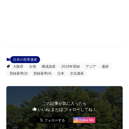
日本の世界遺産
大阪府
古墳
構成資産
2019年登録
アジア
遺跡
登録基準(3)
登録基準(4)
日本
文化遺産
この記事が気に入ったら
いいね または フォローしてね！
Follow Me