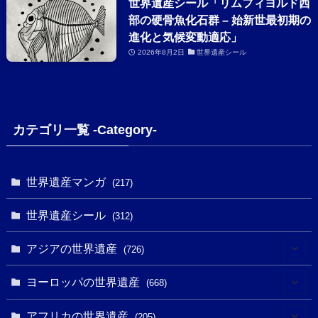
世界遺産シール「リムフィヨルド西
部の硬骨魚化石群 – 始新世最初期の
進化と気候変動適応」
2026年8月2日
世界遺産シール
カテゴリ一覧 -Category-
世界遺産マンガ
(217)
世界遺産シール
(312)
アジアの世界遺産
(726)
(6)
ヨーロッパの世界遺産
(668)
(3)
(4)
アフリカの世界遺産
(205)