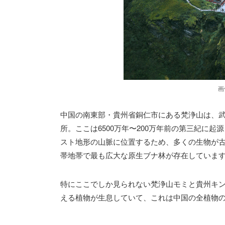
画
中国の南東部・貴州省銅仁市にある梵浄山は、
所。ここは6500万年〜200万年前の第三紀に起
スト地形の山脈に位置するため、多くの生物が
帯地帯で最も広大な原生ブナ林が存在していま
特にここでしか見られない梵浄山モミと貴州キン
える植物が生息していて、これは中国の全植物の