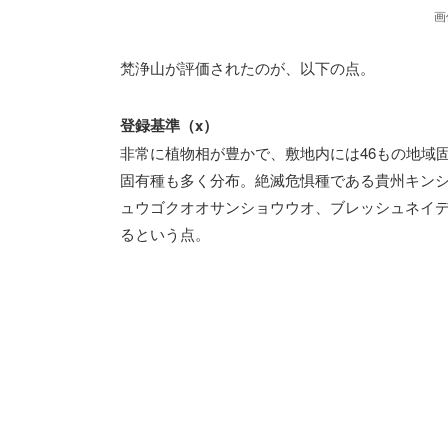
画
梵浄山が評価されたのが、以下の点。
登録基準（x）
非常に植物相が豊かで、敷地内には46もの地域固
固有種も多く分布。絶滅危惧種である貴州キン
ュウゴクオオサンショウウオ、ブレッシュネイ
るという点。