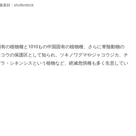
像素材：shutterstock
有の植物種と1010もの中国固有の植物種、さらに脊髄動物の
シコウの保護区として知られ、ツキノワグマやジャコウジカ、チ
デラ・シネンシスという植物など、絶滅危惧種も多く生息してい