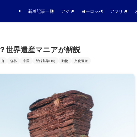
新着記事一覧
アジア
ヨーロッパ
アフリカ
？世界遺産マニアが解説
山
森林
中国
登録基準(10)
動物
文化遺産