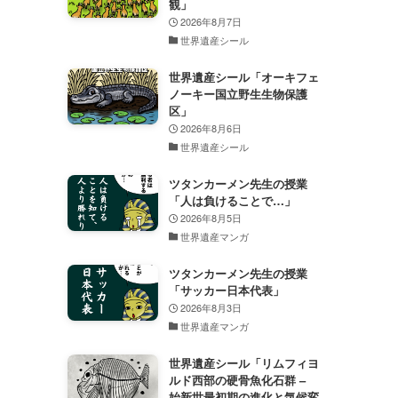
観」
2026年8月7日
世界遺産シール
世界遺産シール「オーキフェ
ノーキー国立野生生物保護
区」
2026年8月6日
世界遺産シール
ツタンカーメン先生の授業
「人は負けることで…」
2026年8月5日
世界遺産マンガ
ツタンカーメン先生の授業
「サッカー日本代表」
2026年8月3日
世界遺産マンガ
世界遺産シール「リムフィヨ
ルド西部の硬骨魚化石群 –
始新世最初期の進化と気候変