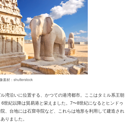
像素材：shutterstock
ガル湾沿いに位置する、かつての港湾都市。ここはタミル系王朝
で、6世紀以降は貿易港と栄えました。7〜8世紀になるとヒンドゥ
寺院、台地には石窟寺院など、これらは地形を利用して建造され
もありました。