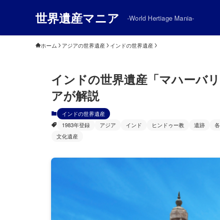
世界遺産マニア
-World Hertiage Mania-
ホーム
アジアの世界遺産
インドの世界遺産
インドの世界遺産「マハーバリ
アが解説
インドの世界遺産
1983年登録
アジア
インド
ヒンドゥー教
遺跡
各
文化遺産