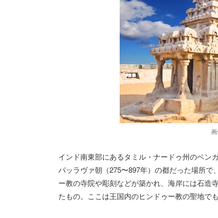
画
インド南東部にあるタミル・ナードゥ州のベン
パッラヴァ朝（275〜897年）の都だった場所
ー教の寺院や彫刻などが築かれ、海岸には石造
たもの。ここは王国内のヒンドゥー教の聖地で