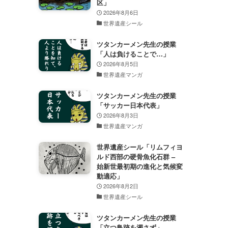
区」
2026年8月6日
世界遺産シール
ツタンカーメン先生の授業
「人は負けることで…」
2026年8月5日
世界遺産マンガ
ツタンカーメン先生の授業
「サッカー日本代表」
2026年8月3日
世界遺産マンガ
世界遺産シール「リムフィヨ
ルド西部の硬骨魚化石群 –
始新世最初期の進化と気候変
動適応」
2026年8月2日
世界遺産シール
ツタンカーメン先生の授業
「立つ鳥跡を濁さず」