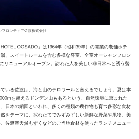
ンフロンティア佐渡株式会社
TEL OOSADO」は1964年（昭和39年）の開業の老舗ホテ
足湯、スイートルームを含む多様な客室、全室オーシャンフロン
0⽇にリニューアルオープン。訪れた人を美しい⾮⽇常へと誘う贅
れている佐渡は、海と山のテロワールと言えるでしょう。夏は本
000mを超えるドンデン山もあるという、自然環境に恵まれた
し、日本の縮図といわれ、多くの種類の農作物も育つ多彩な食材
自然をテーマに、採れたてでみずみずしい新鮮な野菜や果物、美
牛、佐渡産天然もずくなどのご当地食材を使ったランチメニュー