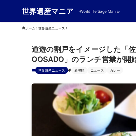
世界遺産マニア
-World Hertiage Mania-
ホーム
世界遺産ニュース
道遊の割戸をイメージした「佐渡
OOSADO」のランチ営業が開
世界遺産ニュース
新潟県
ニュース
カレー