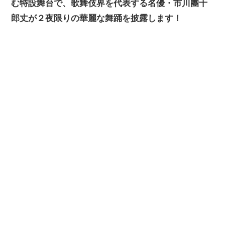
む特設舞台で、歌舞伎界を代表する名優・市川團十
郎丈が２夜限りの華麗な舞踊を披露します！