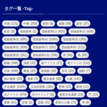
(2)
(1)
(1)
(4)
(6)
タグ一覧 -Tag-
(4)
(2)
(1)
(2)
(77)
(22)
(3)
(47)
(2)
(2)
(131)
(259)
(6)
(49)
(37)
中国
中東
彫刻
庭園
邸宅
(5)
(14)
(8)
(9)
(1)
(453)
(838)
鉄道
登録基準
登録基準(1)
登録基準(2)
(1)
(39)
(61)
(4)
(885)
(1060)
(285)
登録基準(3)
登録基準(4)
登録基準(5)
(290)
(509)
(191)
(123)
登録基準(6)
登録基準(7)
登録基準(8)
(9)
(8)
(161)
(196)
(56)
(83)
登録基準(9)
登録基準(10)
塔
島
(7)
(2)
(2)
(188)
(32)
(17)
(112)
動物
洞窟
南アフリカ
南アメリカ
(6)
(17)
(2)
(409)
(20)
(18)
(10)
(7)
日本
農地
美術館
氷河
病院
(3)
(8)
(20)
(2)
(66)
(141)
負の遺産
風車
複合遺産
仏教
(10)
(1526)
(181)
(22)
(11)
文化遺産
文化的景観
壁画
墓地
(3)
(73)
(1)
(179)
(6)
(14)
(12)
北アメリカ
北マケドニア
無形文化遺産
門
(6)
(11)
(1)
(61)
(2)
(31)
(71)
(8)
要塞
浴場
霊廟
歴史の人物
湾