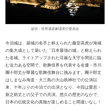
提供：世界遺産劇場実行委員会
今治城は、築城の名手と称えられた藤堂高虎が海城
の集大成として築いた「日本最強の城」と称えられ
た名城。ライトアップされた荘厳な天守を間近に臨
む迫力ある空間で、歌舞伎界を代表する名優・市川
團十郎丈が華麗な歌舞伎舞台に挑みます。團十郎丈
はしまなみ海道・大三島の大山祇神社での公演以
来、十年ぶりの今治での出演となり、今回は愛息・
新之助丈との父子での共演。悠久の歴史のなかで、
日本の伝統文化の真髄が楽しめること間違いなし！