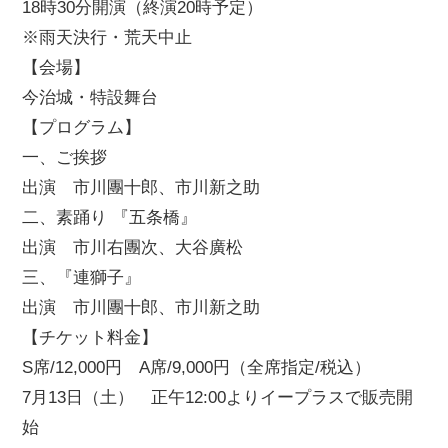
18時30分開演（終演20時予定）
※雨天決行・荒天中止
【会場】
今治城・特設舞台
【プログラム】
一、ご挨拶
出演 市川團十郎、市川新之助
二、素踊り 『五条橋』
出演 市川右團次、大谷廣松
三、『連獅子』
出演 市川團十郎、市川新之助
【チケット料金】
S席/12,000円 A席/9,000円（全席指定/税込）
7月13日（土） 正午12:00よりイープラスで販売開
始