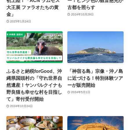
初上陸！「ACN ラムセス
ー！ピンク色の観音慈光が
大王展 ファラオたちの黄
古都を照らす
金」
2024年10月29日
2025年1月24日
ふるさと納税forGood、沖
「神宿る島」宗像・沖ノ島
縄県国頭村の「守れ世界自
に近づける！特別体験ツア
然遺産！ヤンバルクイナも
ーが販売開始
野良猫も幸せな村を目指し
2024年5月1日
て」寄付受付開始
2024年10月24日