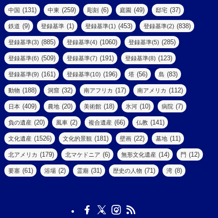
(47)
(2)
(2)
(131)
(259)
(6)
(49)
(37)
中国
中東
彫刻
庭園
邸宅
(5)
(14)
(8)
(9)
(1)
(453)
(838)
鉄道
登録基準
登録基準(1)
登録基準(2)
(1)
(39)
(61)
(4)
(885)
(1060)
(285)
登録基準(3)
登録基準(4)
登録基準(5)
(290)
(509)
(191)
(123)
登録基準(6)
登録基準(7)
登録基準(8)
(9)
(8)
(161)
(196)
(56)
(83)
登録基準(9)
登録基準(10)
塔
島
(7)
(2)
(2)
(188)
(32)
(17)
(112)
動物
洞窟
南アフリカ
南アメリカ
(6)
(17)
(2)
(409)
(20)
(18)
(10)
(7)
日本
農地
美術館
氷河
病院
(3)
(8)
(20)
(2)
(66)
(141)
負の遺産
風車
複合遺産
仏教
(10)
(1526)
(181)
(22)
(11)
文化遺産
文化的景観
壁画
墓地
(3)
(73)
(1)
(179)
(6)
(14)
(12)
北アメリカ
北マケドニア
無形文化遺産
門
(6)
(11)
(1)
(61)
(2)
(31)
(71)
(8)
要塞
浴場
霊廟
歴史の人物
湾
(13)
(5)
(4)
(8)
(18)
(3)