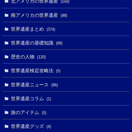
(1)
北アメリカの世界遺産
(150)
(10)
(4)
(1)
(25)
(31)
南アメリカの世界遺産
(98)
(10)
(1)
(3)
(1)
(1)
(14)
世界遺産まとめ
(374)
(32)
(43)
(32)
(1)
(1)
(4)
世界遺産の基礎知識
(89)
(49)
(109)
(13)
(6)
(1)
(6)
歴史の人物
(120)
(14)
(9)
(2)
(1)
(27)
(1)
世界遺産検定攻略法
(5)
(11)
(4)
(2)
(1)
(10)
(9)
世界遺産ニュース
(5)
(96)
(20)
(2)
(4)
(5)
(3)
(6)
世界遺産コラム
(13)
(1)
(1)
(1)
(5)
(8)
(8)
(3)
旅のアイテム
(3)
(5)
(3)
(2)
(1)
(1)
(3)
(2)
世界遺産グッズ
(1)
(4)
(1)
(27)