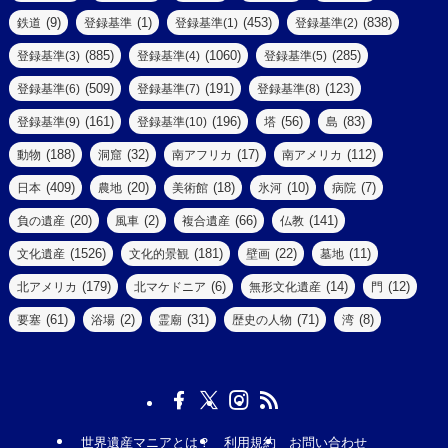
(5)
(14)
(8)
(9)
(1)
(453)
(838)
鉄道
登録基準
登録基準(1)
登録基準(2)
(1)
(39)
(61)
(4)
(885)
(1060)
(285)
登録基準(3)
登録基準(4)
登録基準(5)
(290)
(509)
(191)
(123)
登録基準(6)
登録基準(7)
登録基準(8)
(9)
(8)
(161)
(196)
(56)
(83)
登録基準(9)
登録基準(10)
塔
島
(7)
(2)
(2)
(188)
(32)
(17)
(112)
動物
洞窟
南アフリカ
南アメリカ
(6)
(17)
(2)
(409)
(20)
(18)
(10)
(7)
日本
農地
美術館
氷河
病院
(3)
(8)
(20)
(2)
(66)
(141)
負の遺産
風車
複合遺産
仏教
(10)
(1526)
(181)
(22)
(11)
文化遺産
文化的景観
壁画
墓地
(3)
(73)
(1)
(179)
(6)
(14)
(12)
北アメリカ
北マケドニア
無形文化遺産
門
(6)
(11)
(1)
(61)
(2)
(31)
(71)
(8)
要塞
浴場
霊廟
歴史の人物
湾
(13)
(5)
(4)
(8)
(18)
(3)
(3)
(6)
(1)
世界遺産マニアとは？
利用規約
お問い合わせ