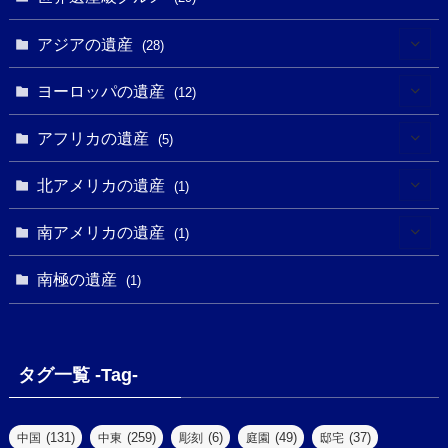
(5)
(18)
(13)
(1)
(1)
アジアの遺産
(19)
(28)
(3)
(2)
(9)
(2)
(8)
(1)
ヨーロッパの遺産
(12)
(4)
(5)
(5)
(3)
(1)
(2)
アフリカの遺産
(5)
(9)
(16)
(2)
(1)
(1)
(1)
(1)
北アメリカの遺産
(1)
(7)
(16)
(6)
(7)
(1)
(1)
(3)
(1)
南アメリカの遺産
(1)
(1)
(62)
(2)
(2)
(1)
(1)
(1)
(1)
(1)
南極の遺産
(8)
(1)
(10)
(1)
(1)
(18)
(2)
(13)
(6)
(7)
(2)
(1)
(1)
(4)
(6)
タグ一覧 -Tag-
(4)
(2)
(1)
(2)
(77)
(22)
(3)
(47)
(2)
(2)
(131)
(259)
(6)
(49)
(37)
中国
中東
彫刻
庭園
邸宅