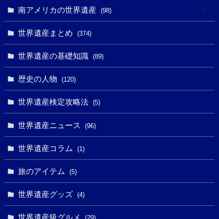
(10)
(4)
(1)
(25)
(31)
南アメリカの世界遺産
(98)
(10)
(1)
(3)
(1)
(1)
(14)
世界遺産まとめ
(374)
(32)
(43)
(32)
(1)
(1)
(4)
世界遺産の基礎知識
(89)
(49)
(109)
(13)
(6)
(1)
(6)
歴史の人物
(120)
(14)
(9)
(2)
(1)
(27)
(1)
世界遺産検定攻略法
(5)
(11)
(4)
(2)
(1)
(10)
(9)
世界遺産ニュース
(5)
(96)
(20)
(2)
(4)
(5)
(3)
(6)
世界遺産コラム
(13)
(1)
(1)
(1)
(5)
(8)
(8)
(3)
旅のアイテム
(3)
(5)
(3)
(2)
(1)
(1)
(3)
(2)
世界遺産グッズ
(1)
(4)
(1)
(27)
(14)
(24)
(1)
(1)
世界遺産級グルメ
(1)
(29)