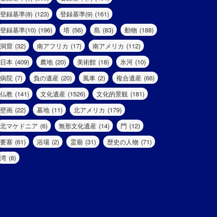
登録基準(8)
(123)
登録基準(9)
(161)
登録基準(10)
(196)
塔
(56)
島
(83)
動物
(188)
洞窟
(32)
南アフリカ
(17)
南アメリカ
(112)
日本
(409)
農地
(20)
美術館
(18)
氷河
(10)
病院
(7)
負の遺産
(20)
風車
(2)
複合遺産
(66)
仏教
(141)
文化遺産
(1526)
文化的景観
(181)
壁画
(22)
墓地
(11)
北アメリカ
(179)
北マケドニア
(6)
無形文化遺産
(14)
門
(12)
要塞
(61)
浴場
(2)
霊廟
(31)
歴史の人物
(71)
湾
(8)