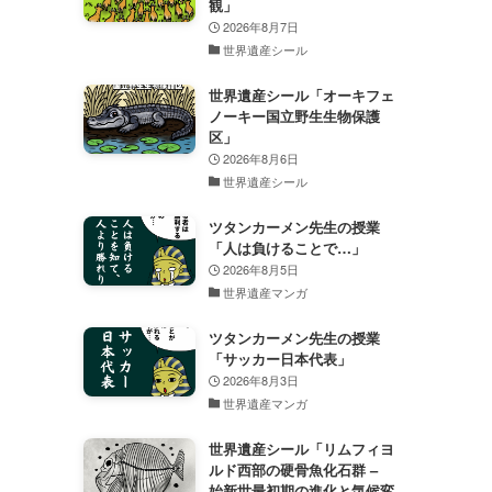
観」
2026年8月7日
世界遺産シール
世界遺産シール「オーキフェ
ノーキー国立野生生物保護
区」
2026年8月6日
世界遺産シール
ツタンカーメン先生の授業
「人は負けることで…」
2026年8月5日
世界遺産マンガ
ツタンカーメン先生の授業
「サッカー日本代表」
2026年8月3日
世界遺産マンガ
世界遺産シール「リムフィヨ
ルド西部の硬骨魚化石群 –
始新世最初期の進化と気候変