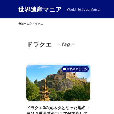
世界遺産マニア
-World Hertiage Mania-
ホーム
ドラクエ
ドラクエ
– tag –
世界遺産まとめ
ドラクエ3の元ネタとなった地名・
国は？世界遺産マニアが考察して