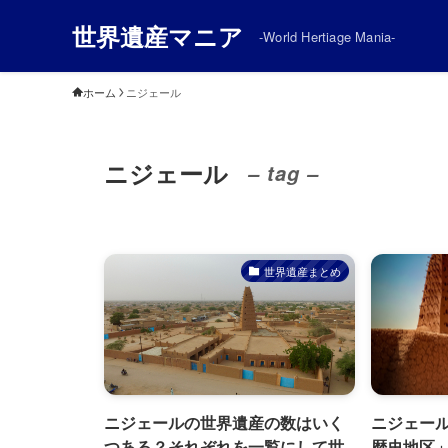
世界遺産マニア
-World Hertiage Mania-
ホーム
ニジェール
ニジェール
– tag –
世界遺産まとめ
ニジェールの世界遺産の数はいく
ニジェー
つある？それぞれを一覧にして世
歴史地区