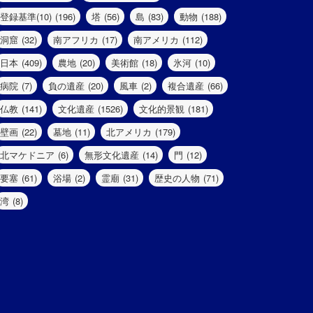
登録基準(10)
(196)
塔
(56)
島
(83)
動物
(188)
洞窟
(32)
南アフリカ
(17)
南アメリカ
(112)
日本
(409)
農地
(20)
美術館
(18)
氷河
(10)
病院
(7)
負の遺産
(20)
風車
(2)
複合遺産
(66)
仏教
(141)
文化遺産
(1526)
文化的景観
(181)
壁画
(22)
墓地
(11)
北アメリカ
(179)
北マケドニア
(6)
無形文化遺産
(14)
門
(12)
要塞
(61)
浴場
(2)
霊廟
(31)
歴史の人物
(71)
湾
(8)