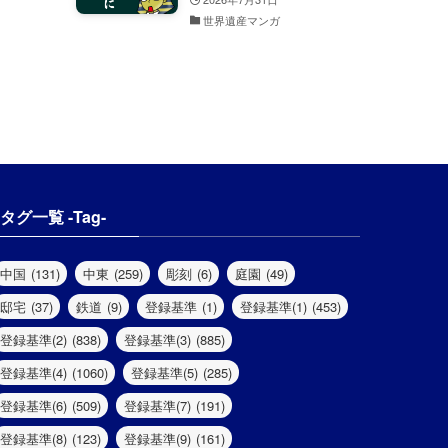
世界遺産マンガ
タグ一覧 -Tag-
中国
(131)
中東
(259)
彫刻
(6)
庭園
(49)
邸宅
(37)
鉄道
(9)
登録基準
(1)
登録基準(1)
(453)
登録基準(2)
(838)
登録基準(3)
(885)
登録基準(4)
(1060)
登録基準(5)
(285)
登録基準(6)
(509)
登録基準(7)
(191)
登録基準(8)
(123)
登録基準(9)
(161)