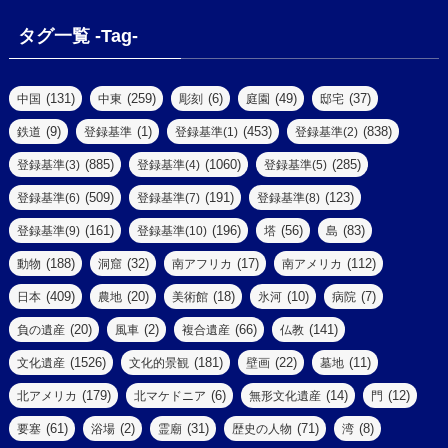
(2)
(1)
(1)
(4)
(6)
タグ一覧 -Tag-
(4)
(2)
(1)
(2)
(77)
(22)
(3)
(47)
(2)
(2)
(131)
(259)
(6)
(49)
(37)
中国
中東
彫刻
庭園
邸宅
(5)
(14)
(8)
(9)
(1)
(453)
(838)
鉄道
登録基準
登録基準(1)
登録基準(2)
(1)
(39)
(61)
(4)
(885)
(1060)
(285)
登録基準(3)
登録基準(4)
登録基準(5)
(290)
(509)
(191)
(123)
登録基準(6)
登録基準(7)
登録基準(8)
(9)
(8)
(161)
(196)
(56)
(83)
登録基準(9)
登録基準(10)
塔
島
(7)
(2)
(2)
(188)
(32)
(17)
(112)
動物
洞窟
南アフリカ
南アメリカ
(6)
(17)
(2)
(409)
(20)
(18)
(10)
(7)
日本
農地
美術館
氷河
病院
(3)
(8)
(20)
(2)
(66)
(141)
負の遺産
風車
複合遺産
仏教
(10)
(1526)
(181)
(22)
(11)
文化遺産
文化的景観
壁画
墓地
(3)
(73)
(1)
(179)
(6)
(14)
(12)
北アメリカ
北マケドニア
無形文化遺産
門
(6)
(11)
(1)
(61)
(2)
(31)
(71)
(8)
要塞
浴場
霊廟
歴史の人物
湾