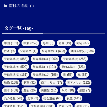
(1)
(1)
(1)
(1)
(1)
南極の遺産
(8)
(1)
(10)
(1)
(1)
(18)
(2)
(13)
(6)
(7)
(2)
(1)
(1)
(4)
(6)
タグ一覧 -Tag-
(4)
(2)
(1)
(2)
(77)
(22)
(3)
(47)
(2)
(2)
(131)
(259)
(6)
(49)
(37)
中国
中東
彫刻
庭園
邸宅
(5)
(14)
(8)
(9)
(1)
(453)
(838)
鉄道
登録基準
登録基準(1)
登録基準(2)
(1)
(39)
(61)
(4)
(885)
(1060)
(285)
登録基準(3)
登録基準(4)
登録基準(5)
(290)
(509)
(191)
(123)
登録基準(6)
登録基準(7)
登録基準(8)
(9)
(8)
(161)
(196)
(56)
(83)
登録基準(9)
登録基準(10)
塔
島
(7)
(2)
(2)
(188)
(32)
(17)
(112)
動物
洞窟
南アフリカ
南アメリカ
(6)
(17)
(2)
(409)
(20)
(18)
(10)
(7)
日本
農地
美術館
氷河
病院
(3)
(8)
(20)
(2)
(66)
(141)
負の遺産
風車
複合遺産
仏教
(10)
(1526)
(181)
(22)
(11)
文化遺産
文化的景観
壁画
墓地