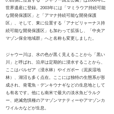
の西側に位置する「ジャウー国立公園」は2000年に
世界遺産に登録。2003年には「マミラウア持続可能
な開発保護区」と「アマナ持続可能な開発保護
区」、そして、東に位置する「アナビリャーナス持
続可能な開発保護区」も加わって拡張し、「中央ア
マゾン保全地域群」へと名称も変更しました。
ジャウー川は、水の色が黒く見えることから「黒い
川」と呼ばれ、沿岸は定期的に浸水することから、
ここはバルゼア（浸水林）やイガポー（泥炭湿地
林）、湖沼も多く点在。ここには独特の生態系が形
成され、発電魚・デンキウナギなどの生息地として
も有名です。他にも南米で最大の淡水魚ピラルク
ー、絶滅危惧種のアマゾンマナティーやアマゾンカ
ワイルカなどが生息。