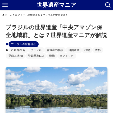
世界遺産マニア
ホーム
南アメリカの世界遺産
ブラジルの世界遺産
ブラジルの世界遺産「中央アマゾン保
全地域群」とは？世界遺産マニアが解説
ブラジルの世界遺産
2000年登録
ブラジル
各遺産の解説
自然遺産
植物
森林
登録基準(9)
登録基準(10)
動物
南アメリカ