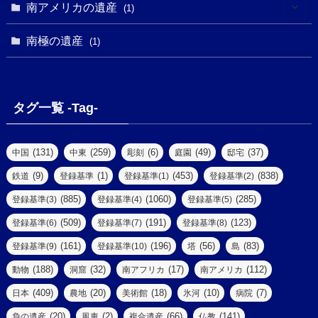
(3)
(1)
南アメリカの遺産
(1)
(1)
(62)
(2)
(2)
(1)
(1)
(1)
(1)
(1)
南極の遺産
(8)
(1)
(10)
(1)
(1)
(18)
(2)
(13)
(6)
(7)
(2)
(1)
(1)
(4)
(6)
タグ一覧 -Tag-
(4)
(2)
(1)
(2)
(77)
(22)
(3)
(47)
(2)
(2)
(131)
(259)
(6)
(49)
(37)
中国
中東
彫刻
庭園
邸宅
(5)
(14)
(8)
(9)
(1)
(453)
(838)
鉄道
登録基準
登録基準(1)
登録基準(2)
(1)
(39)
(61)
(4)
(885)
(1060)
(285)
登録基準(3)
登録基準(4)
登録基準(5)
(290)
(509)
(191)
(123)
登録基準(6)
登録基準(7)
登録基準(8)
(9)
(8)
(161)
(196)
(56)
(83)
登録基準(9)
登録基準(10)
塔
島
(7)
(2)
(2)
(188)
(32)
(17)
(112)
動物
洞窟
南アフリカ
南アメリカ
(6)
(17)
(2)
(409)
(20)
(18)
(10)
(7)
日本
農地
美術館
氷河
病院
(3)
(8)
(20)
(2)
(66)
(141)
負の遺産
風車
複合遺産
仏教