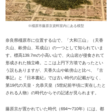
※橿原市藤原京資料室内にある模型
奈良県橿原市に位置する山で、「大和三山」（天香
久山、畝傍山、耳成山）の一つとして知られていま
す。標高139.7mの小高い山で、火山岩が侵食されて
形成された独立峰。ここは上円下方墳であったとい
う説もありますが、天香久山や畝傍山と比べ、『古
事記』と『日本書紀』では古い時代の記載がなく、
第19代の天皇・允恭天皇（5世紀前半頃に実在したと
される人物）の時代からその記述が見られます。
藤原京が置かれていた時代（694〜710年）には、都