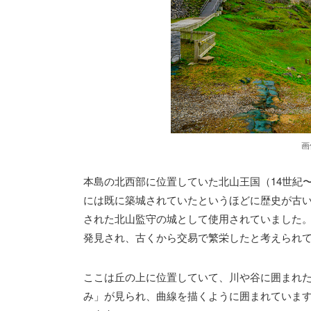
画
本島の北西部に位置していた北山王国（14世紀〜
には既に築城されていたというほどに歴史が古
された北山監守の城として使用されていました
発見され、古くから交易で繁栄したと考えられ
ここは丘の上に位置していて、川や谷に囲まれ
み」が見られ、曲線を描くように囲まれています。