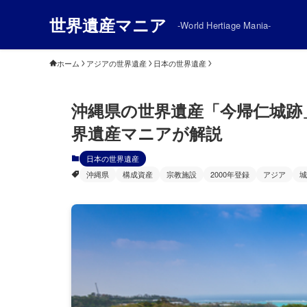
世界遺産マニア
-World Hertiage Mania-
ホーム
アジアの世界遺産
日本の世界遺産
沖縄県の世界遺産「今帰仁城跡
界遺産マニアが解説
日本の世界遺産
沖縄県
構成資産
宗教施設
2000年登録
アジア
城