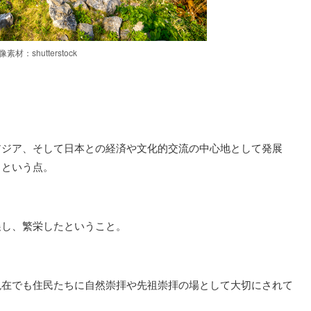
像素材：shutterstock
アジア、そして日本との経済や文化的交流の中心地として発展
るという点。
展し、繁栄したということ。
現在でも住民たちに自然崇拝や先祖崇拝の場として大切にされて