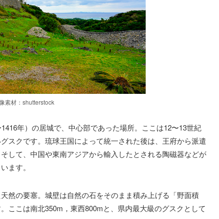
像素材：shutterstock
1416年）の居城で、中心部であった場所。ここは12〜13世紀
いグスクです。琉球王国によって統一された後は、王府から派遣
。そして、中国や東南アジアから輸入したとされる陶磁器などが
ています。
た天然の要塞。城壁は自然の石をそのまま積み上げる「野面積
ここは南北350m，東西800mと、県内最大級のグスクとして