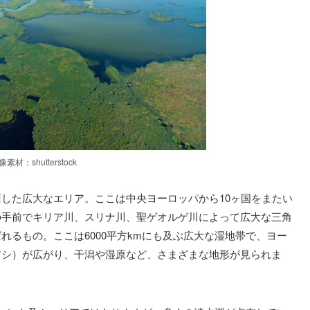
像素材：shutterstock
した広大なエリア。ここは中央ヨーロッパから10ヶ国をまたい
の手前でキリア川、スリナ川、聖ゲオルゲ川によって広大な三角
れるもの。ここは6000平方kmにも及ぶ広大な湿地帯で、ヨー
アシ）が広がり、干潟や湿原など、さまざまな地形が見られま