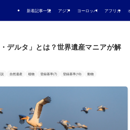
新着記事一覧
アジア
ヨーロッパ
アフリカ
・デルタ」とは？世界遺産マニアが解
解説
自然遺産
植物
登録基準(7)
登録基準(10)
動物