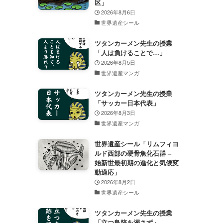
区」
2026年8月6日
世界遺産シール
ツタンカーメン先生の授業
「人は負けることで…」
2026年8月5日
世界遺産マンガ
ツタンカーメン先生の授業
「サッカー日本代表」
2026年8月3日
世界遺産マンガ
世界遺産シール「リムフィヨ
ルド西部の硬骨魚化石群 –
始新世最初期の進化と気候変
動適応」
2026年8月2日
世界遺産シール
ツタンカーメン先生の授業
「立つ鳥跡を濁さず」