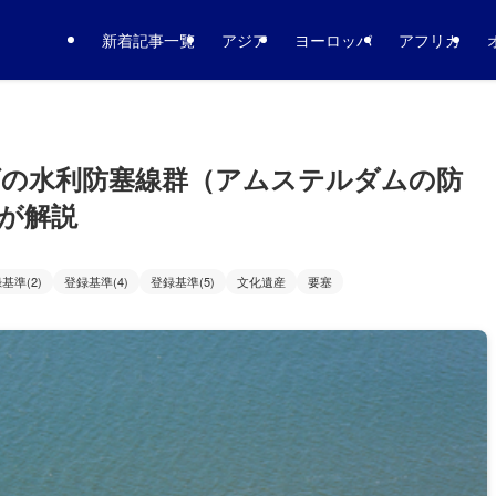
新着記事一覧
アジア
ヨーロッパ
アフリカ
ダの水利防塞線群（アムステルダムの防
が解説
基準(2)
登録基準(4)
登録基準(5)
文化遺産
要塞