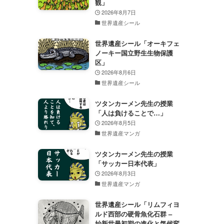
観」
2026年8月7日
世界遺産シール
世界遺産シール「オーキフェ
ノーキー国立野生生物保護
区」
2026年8月6日
世界遺産シール
ツタンカーメン先生の授業
「人は負けることで…」
2026年8月5日
世界遺産マンガ
ツタンカーメン先生の授業
「サッカー日本代表」
2026年8月3日
世界遺産マンガ
世界遺産シール「リムフィヨ
ルド西部の硬骨魚化石群 –
始新世最初期の進化と気候変