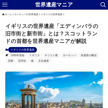
世界遺産マニア
ホーム
ヨーロッパの世界遺産
イギリスの世界遺産
イギリスの世界遺産「エディンバラの
旧市街と新市街」とは？スコットラン
ドの首都を世界遺産マニアが解説
イギリスの世界遺産
1995年登録
イギリス
キリスト教
ヨーロッパ
各遺産の解説
宮殿
旧市街
城
文化遺産