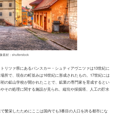
像素材：shutterstock
トリツァ県にあるバンスカー・シュティアヴニツァは13世紀に
場所で、現在の町並みは16世紀に形成されたもの。17世紀には
パ初の鉱山学校が開かれたことで、鉱業の専門家を育成するとい
場やその処理に関する施設が見られ、縦坑や採掘塔、人工の貯水
業で繁栄したためにここは国内でも3番目の人口を誇る都市にな