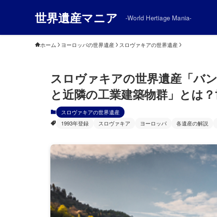
世界遺産マニア
-World Hertiage Mania-
ホーム
ヨーロッパの世界遺産
スロヴァキアの世界遺産
スロヴァキアの世界遺産「バ
と近隣の工業建築物群」とは？
スロヴァキアの世界遺産
1993年登録
スロヴァキア
ヨーロッパ
各遺産の解説