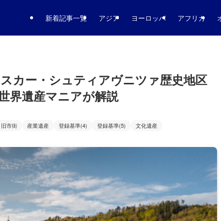
新着記事一覧
アジア
ヨーロッパ
アフリカ
ンスカー・シュティアヴニツァ歴史地区
世界遺産マニアが解説
旧市街
産業遺産
登録基準(4)
登録基準(5)
文化遺産