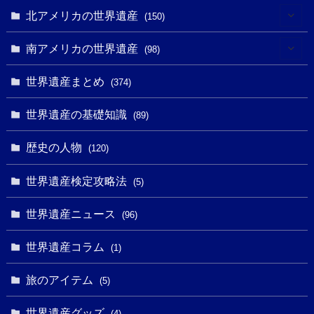
(7)
(6)
(1)
(1)
北アメリカの世界遺産
(150)
(10)
(4)
(1)
(25)
(31)
南アメリカの世界遺産
(98)
(10)
(1)
(3)
(1)
(1)
(14)
世界遺産まとめ
(374)
(32)
(43)
(32)
(1)
(1)
(4)
世界遺産の基礎知識
(89)
(49)
(109)
(13)
(6)
(1)
(6)
歴史の人物
(120)
(14)
(9)
(2)
(1)
(27)
(1)
世界遺産検定攻略法
(5)
(11)
(4)
(2)
(1)
(10)
(9)
世界遺産ニュース
(5)
(96)
(20)
(2)
(4)
(5)
(3)
(6)
世界遺産コラム
(13)
(1)
(1)
(1)
(5)
(8)
(8)
(3)
旅のアイテム
(3)
(5)
(3)
(2)
(1)
(1)
(3)
(2)
世界遺産グッズ
(1)
(4)