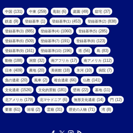
(77)
(22)
(3)
(47)
(2)
(2)
(131)
(259)
(6)
(49)
(37)
中国
中東
彫刻
庭園
邸宅
(5)
(14)
(8)
(9)
(1)
(453)
(838)
鉄道
登録基準
登録基準(1)
登録基準(2)
(1)
(39)
(61)
(4)
(885)
(1060)
(285)
登録基準(3)
登録基準(4)
登録基準(5)
(290)
(509)
(191)
(123)
登録基準(6)
登録基準(7)
登録基準(8)
(9)
(8)
(161)
(196)
(56)
(83)
登録基準(9)
登録基準(10)
塔
島
(7)
(2)
(2)
(188)
(32)
(17)
(112)
動物
洞窟
南アフリカ
南アメリカ
(6)
(17)
(2)
(409)
(20)
(18)
(10)
(7)
日本
農地
美術館
氷河
病院
(3)
(8)
(20)
(2)
(66)
(141)
負の遺産
風車
複合遺産
仏教
(10)
(1526)
(181)
(22)
(11)
文化遺産
文化的景観
壁画
墓地
(3)
(73)
(1)
(179)
(6)
(14)
(12)
北アメリカ
北マケドニア
無形文化遺産
門
(6)
(11)
(1)
(61)
(2)
(31)
(71)
(8)
要塞
浴場
霊廟
歴史の人物
湾
(13)
(5)
(4)
(8)
(18)
(3)