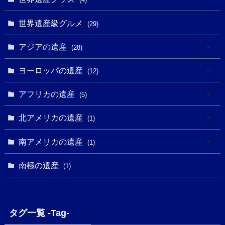
(1)
(27)
(14)
(24)
(1)
(1)
世界遺産級グルメ
(1)
(29)
(5)
(18)
(13)
(1)
(1)
アジアの遺産
(19)
(28)
(3)
(2)
(9)
(2)
(8)
(1)
ヨーロッパの遺産
(12)
(4)
(5)
(5)
(3)
(1)
(2)
アフリカの遺産
(5)
(9)
(16)
(2)
(1)
(1)
(1)
(1)
北アメリカの遺産
(1)
(7)
(16)
(6)
(7)
(1)
(1)
(3)
(1)
南アメリカの遺産
(1)
(1)
(62)
(2)
(2)
(1)
(1)
(1)
(1)
(1)
南極の遺産
(8)
(1)
(10)
(1)
(1)
(18)
(2)
(13)
(6)
(7)
(2)
(1)
(1)
(4)
(6)
タグ一覧 -Tag-
(4)
(2)
(1)
(2)