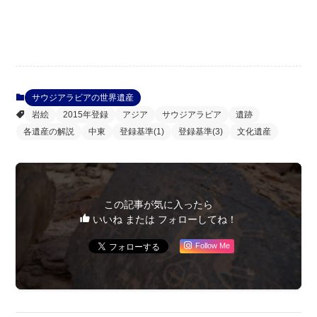
サウジアラビアの世界遺産
岩絵
2015年登録
アジア
サウジアラビア
遺跡
各遺産の解説
中東
登録基準(1)
登録基準(3)
文化遺産
この記事が気に入ったら
いいね または フォローしてね！
Follow Me