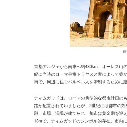
画
首都アルジェから南東へ約480km、オーレス
紀に当時のローマ皇帝トラヤヌス帝によって築
街で、周辺に住むベルベル人を牽制するために
ティムガッドは、ローマの典型的な都市計画の
路が配置されていましたが、2世紀には都市の郊
殿、市場、浴場が建てられ、都市は黄金期を迎
13mで、ティムガッドのシンボル的存在。市内