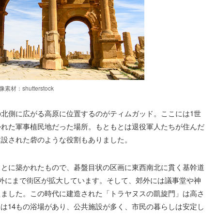
像素材：shutterstock
山の北側に広がる高原に位置するのがティムガッド。ここには1世
かれた軍事植民地だった場所。もともとは退役軍人たちが住んだ
建設された砦のような役割もありました。
もとに築かれたもので、碁盤目状の区画に東西南北に貫く基幹道
外にまで街区が拡大しています。そして、郊外には議事堂や神
えました。この時代に建造された「トラヤヌスの凱旋門」は高さ
には14もの浴場があり、公共施設が多く、市民の暮らしは安定し