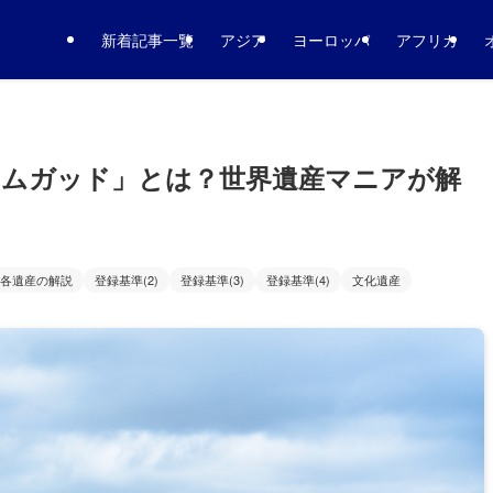
新着記事一覧
アジア
ヨーロッパ
アフリカ
ィムガッド」とは？世界遺産マニアが解
各遺産の解説
登録基準(2)
登録基準(3)
登録基準(4)
文化遺産